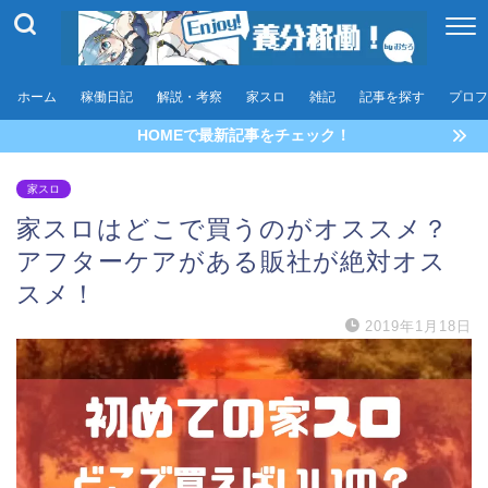
ホーム
稼働日記
解説・考察
家スロ
雑記
記事を探す
プロフ
HOMEで最新記事をチェック！
家スロ
家スロはどこで買うのがオススメ？
アフターケアがある販社が絶対オス
スメ！
2019年1月18日