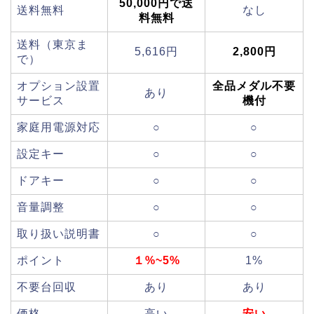
50,000円で送
送料無料
なし
料無料
送料（東京ま
5,616円
2,800円
で）
オプション設置
全品メダル不要
あり
サービス
機付
家庭用電源対応
○
○
設定キー
○
○
ドアキー
○
○
音量調整
○
○
取り扱い説明書
○
○
ポイント
１%~5%
1%
不要台回収
あり
あり
価格
高い
安い