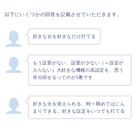
いつでも金を考えずに打てる
時間さえあれば資金気にせず何時でも打て
以下にいくつかの回答を記載させていただきます。
る。検定切れも関係ない。
２０Ｋで自分の好きな台が打ち放題、たば
こ代と電気代だけ
好きな台を好きなだけ打てる
好きなときに打てる、通信時にペナルティ
を気にせずリール制御が把握できる。
いつでも打てる、いつでもヤメれる、小役
もう設置がない、設置が少ない（＝設定が
取りこぼしても平気
入らない）大好きな機種の高設定を、思う
存分回せるってのが1番です
いつでも打てる!ホールに行かなくていい！
っていうのは大きいですよね！
好きな台を迎えられる。時々眺めてはにん
まりできる。好きな設定をいつでも打てる