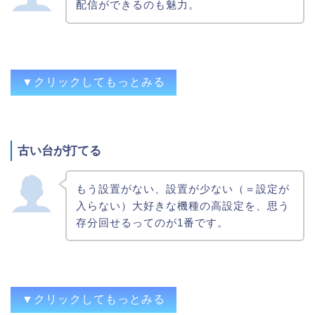
配信ができるのも魅力。
食べながら、お酒飲みながらなどホールで
は出来ない遊戯ができること。現行機種な
ら設定毎の挙動を勉強出来ること
ビタの練習
好きな時に打てる。技術介入機なら練習も
▼クリックしてもっとみる
できる。
いつでも打てる、ペナ等をあまり考えない
で良い
古い台が打てる
出目の確認だったり押し順の研究だったり
いろんな設定や回転数でも遊べる家族で楽
確定設定を回せる、ホールではできない検
しめる
もう設置がない、設置が少ない（＝設定が
証(お金が掛かってしまう検証等)ができ
入らない）大好きな機種の高設定を、思う
友人とワイワイやれるのは良い
る、などデータ収集や検証面での容易さ。
存分回せるってのが1番です。
配信環境が充実してる昨今、気軽に家スロ
ホールでは出来ない不利益な打ち方が可能
配信ができるのも魅力。
目押し力アップ、好きな機種がいつでも打
SNSでのイベント参加
てる、機種の知識を入れられる
家スロ持ち同士で対戦会等
好きな時に好きなだけパチスロが出来る。
▼クリックしてもっとみる
自分で解析するのにコストが初期投資だけ
みんなでワイワイ、お金が減らない