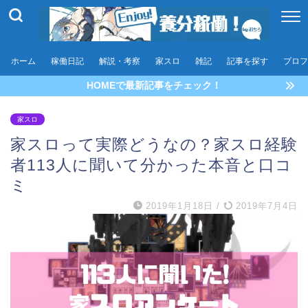
ホーム
稼働日記
解説・考察
家スロ
雑記
記事を探す
プロフ
HOMEで最新記事をチェック！
家スロ
家スロって実際どうなの？家スロ経験
者113人に聞いて分かった本音と口コ
ミ
2019年1月18日
/
2019年7月4日