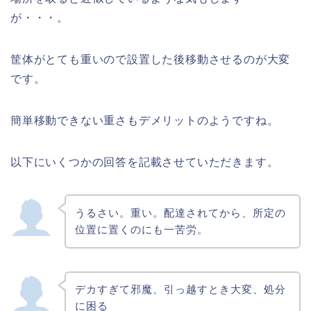
壊れたなどの理由で手放す(破棄含む)際が
が・・・。
それなりに面倒である(各自治体や、都心と
地方の違いはあると思います)
筐体がとても重いので設置した後移動させるのが大変
いざ、廃棄しようと思っても、業者に委託
しなければならない事。引っ越し等でも、
です。
配送業者によっては荷受NGな事もありま
す。
簡単移動できない重さもデメリットのようですね。
以下にいくつかの回答を記載させていただきます。
うるさい。重い。配達されてから、所定の
位置に置くのにも一苦労。
デカすぎて邪魔、引っ越すとき大変、処分
に困る