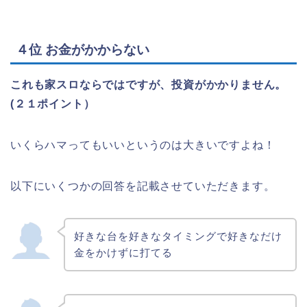
４位 お金がかからない
スロキャラのコスプレをしながら家スロを
打つなどのネタ投稿ができる。
これも家スロならではですが、投資がかかりません。
(２１ポイント）
全裸で打てる
パネル変えたり、台を自分風にできる
いくらハマってもいいというのは大きいですよね！
家で好きな時に好きな分電気代のみで遊べ
る。周りの目を気にせず打てる
気が向いた時にすぐ好きな台を打てる
以下にいくつかの回答を記載させていただきます。
ホールに行かずに手軽にスロットが打てる
こと
好きな台を好きなタイミングで好きなだけ
時間にとらわれずリラックスして打てるこ
金をかけずに打てる
と
気が向いた時にすぐ好きな台を打てる
いつでも打てる、いつでもヤメれる、小役