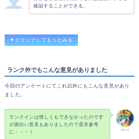
投資が多くなりがちな台でも家なら何も考
確認することができる。
えず打てるし、ホールで打てない台なんか
が打てるのも家ならでは
電気代支払うだけで遊べる
好きな台を金額を気にせず回せる
▼クリックしてもっとみる
ランク外でもこんな意見がありました
好きな台や、中々設定6が使われない台の設
定6が打てる事。
今回のアンケートにてこれ以外にもこんな意見があり
ました。
６で打てる
好きな台を高設定で打てる
設定を自由に選べる
ランクインは惜しくもできなかったのです
が面白い意見もありましたので是非参考
設定の挙動が見れる
おちろ
に・・・！
家で好きな時に打てる、設定6で打てる