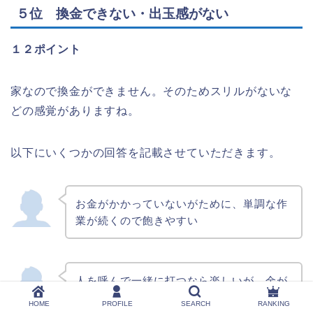
５位 換金できない・出玉感がない
とにかく重い。34歳男で持ち上げるのがや
っとこ。
１２ポイント
うるさい。重い。配達されてから、所定の
位置に置くのにも一苦労。
家なので換金ができません。そのためスリルがないな
でかい。うるさい。重たい。
どの感覚がありますね。
デカすぎて邪魔、引っ越すとき大変、処分
に困る
以下にいくつかの回答を記載させていただきます。
重いので移動させるのがめんどくさい
・・・重くて場所とる？
お金がかかっていないがために、単調な作
業が続くので飽きやすい
人を呼んで一緒に打つなら楽しいが、金が
かかってないだけに飽きやすい。特にART
HOME
PROFILE
SEARCH
RANKING