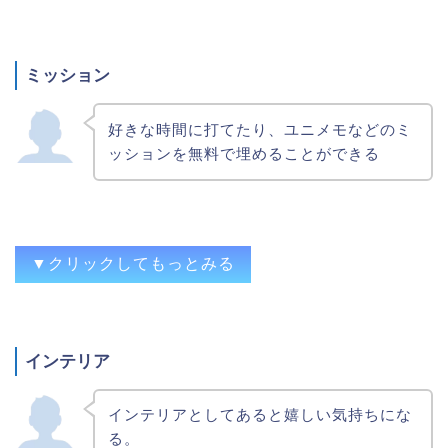
で済む。
撤去されても打てる
ミッション
もう設置がない、設置が少ない（＝設定が
入らない）大好きな機種の高設定を、思う
好きな時間に打てたり、ユニメモなどのミ
存分回せるってのが1番です。
ッションを無料で埋めることができる
好きな台がホールから無くなる恐怖に怯え
ずにすむ。
もうホールで打てないものを楽しめる
検定切れも関係ない。
▼クリックしてもっとみる
ホールでの設置期限が関係ない。
好きな時に遊べてマイスロなどのコンテン
インテリア
ツも埋めやすくなる
実践と違い財布の中身を気にせず楽しめる
インテリアとしてあると嬉しい気持ちにな
点やミッション達成やプレミア達成できる
る。