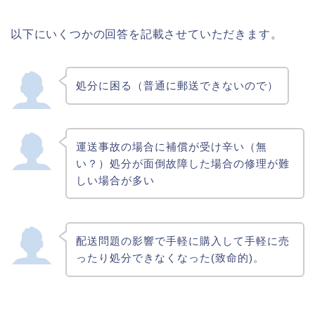
おります。ちなみに演出の音はヘッドホン
で聴いています。
以下にいくつかの回答を記載させていただきます。
音量調整が難しく、夜にやってもご近所に
怒られる程音量設定がおかしいところ
処分に困る（普通に郵送できないので）
騒音があるので回せる時間が限られる
音量調整しないとうるさい。騒音対策が必
要
とにかくうるさいのでボリュームとメダル
運送事故の場合に補償が受け辛い（無
不要機は必須。
い？）処分が面倒故障した場合の修理が難
しい場合が多い
場所を取られる、近隣への音が気になって
しまう点
リール音がするので、賃貸などでは難しい
場合あり。
配送問題の影響で手軽に購入して手軽に売
ったり処分できなくなった(致命的)。
リール作動音や音量に気を使います
機種によるが重い。音量調整しないとうる
さい。騒音対策が必要