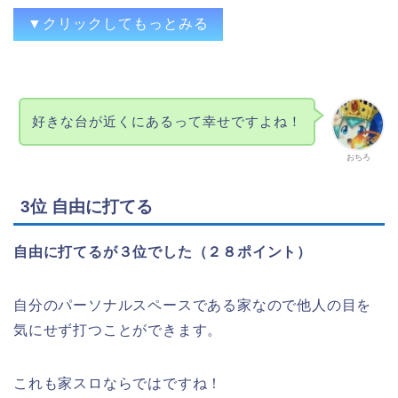
▼クリックしてもっとみる
好きな台を好きな設定でいつでも打てる。
好きな台が近くにあるって幸せですよね！
自分の好きな台を投資・時間を気にせず回
せる
おちろ
金銭を気にせず好きな台を好きなだけ回せ
る。
3位 自由に打てる
自分の大好きな台が手元にあるという喜
び。満足感。
自由に打てるが３位でした（２８ポイント）
本間に好きな台を好きなだけ回せる&お気
に入りのスロットに囲まれて幸せになれる
自分のパーソナルスペースである家なので他人の目を
好きな台や、中々設定6が使われない台の設
気にせず打つことができます。
定6が打てる事。
好きな台を迎えられる。
これも家スロならではですね！