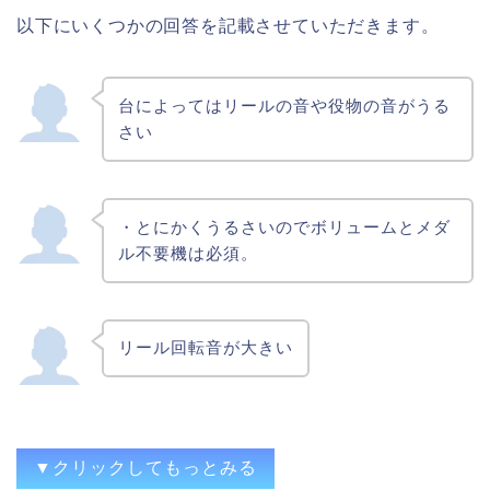
以下にいくつかの回答を記載させていただきます。
置き場にこまったりする。
場所、とにかく置き場所、ホント置き場
所。
台によってはリールの音や役物の音がうる
騒音があるので回せる時間が限られる飽き
さい
るとどうしようもない場所を取り、やや高
価
スペースとリール、役物の騒音だな
・とにかくうるさいのでボリュームとメダ
うるさい。邪魔。要らなくなった時の処分
ル不要機は必須。
に困る。
一軒家だと音は気になりませんが集合住宅
系は……複数所持するとどうしてもスペー
リール回転音が大きい
スに困ります
▼クリックしてもっとみる