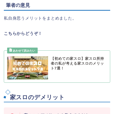
設置のない台が好きだけ、好きな時間に打
筆者の意見
てる。インテリアとしてあると嬉しい気持
インテリア、好きな時に好きな台が好きな
ちになる。
だけ打てる、地味に収納スペース
私自身思うメリットをまとめました。
こちらからどうぞ！
【初めての家スロ】家スロ所持
者の私が考える家スロのメリッ
ト7選！
家スロのデメリット