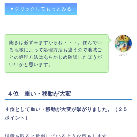
▼クリックしてもっとみる
処分に困る（重すぎ）
飽きは必ず来ますからね・・・。住んでい
1台で1機種なので、ゲーム機と違って場所
る地域によって処理方法も違うので地域ご
を取る、処分が面倒
おちろ
との処理方法はあらかじめ確認したほうが
運送会社の方針の変更で処分のハードルが
いいかと思います。
上がった。
配送問題の影響で手軽に購入して手軽に売
ったり処分できなくなった(致命的)。
４位 重い・移動が大変
飽きたら粗大ゴミで処分に困る
処分困るンゴ
４位として重い・移動が大変が挙がりました。（２５
捨てる時気軽に捨てれない
ポイント）
捨てるときの手間（集積所かリサイクルシ
ョップにお金払って引き取ってもらう）
場所を取ると近似しているような気もします