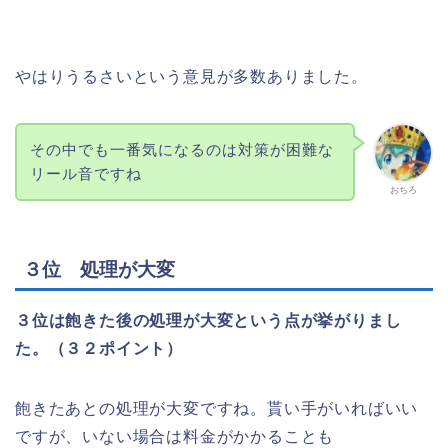
うるさい
やはりうるさいという意見が多数ありました。
ご近所トラブルへの対策が面倒
メーカーによってはリール音等が煩い事。
その中でも一番気になるのは対策が困難な
住んでる環境によっては、迫力のある音量
リール音ですね
を出して遊戯する事が難しい事。
おちろ
リールやモーターの音が意外と大きくて響
く。
リール音が気になる
３位 処理が大変
何よりも飛び抜けて気になるのは騒音問題
（リール音とリール停止のボタン音）で
３位は飽きた後の処理が大変という点が挙がりまし
す。隣に住んでいる同僚もスロット打つの
た。（３２ポイント）
で割と理解してもらえており、購入前に話
もして実際に回してから聞いてみると『ま
ぁ俺はそんなに気にならないよ』との事で
飽きたあとの処理が大変ですね。貰い手がいればいい
したが、そんなにって事は、まぁ早朝や夜
ですが、いない場合は料金がかかることも
間は…今は21時までにはやめるようにして