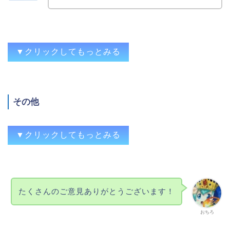
事ですかね。
QRコード連動コンテンツ（マイスロ等）の
回収が捗る。
いつでも好きな時に打てる、マイスロ等が
▼クリックしてもっとみる
進められる
好きな時間に打てたり、ユニメモなどのミ
ッションを無料で埋めることができる
マイスロなどのミッションなんかを簡単に
その他
こなせる。
インテリアとしてあると嬉しい気持ちにな
る。
マイスロ等のミッションを好きなだけ進め
▼クリックしてもっとみる
らる。
打たなくてもインテリアになるよ
ユニメモのミッション回収、単にその機種
機種によってはインテリアになりうる。
が好きでタダで6が打てるから
好きな台を迎えられる。時々眺めてはにん
好きな台を好きなだけ楽しめる 連動機能
ホッパーないので空いたスペースに物隠せ
まりできる。
たくさんのご意見ありがとうございます！
のミッション埋めが出来る この時この押
る
インテリア、好きな時に好きな台が好きな
し方をしたらどうなるのか等ホールで出来
漬け物石に出来る
だけ打てる、地味に収納スペース
おちろ
ない事を試せる
間接照明になる