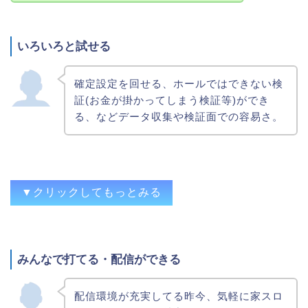
もう設置がない、設置が少ない（＝設定が
入らない）大好きな機種の高設定を、思う
存分回せるってのが1番です。
いろいろと試せる
確定設定を回せる、ホールではできない検
証(お金が掛かってしまう検証等)ができ
確定設定を回せる、ホールではできない検
る、などデータ収集や検証面での容易さ。
証(お金が掛かってしまう検証等)ができ
る、などデータ収集や検証面での容易さ。
設定別の挙動を確認できる。いろいろと試
せるという意見は別意見としてまとめまし
▼クリックしてもっとみる
た。
みんなで打てる・配信ができる
好きな曲やまだ見てない演出、そして好き
な打ち方が出来ること
配信環境が充実してる昨今、気軽に家スロ