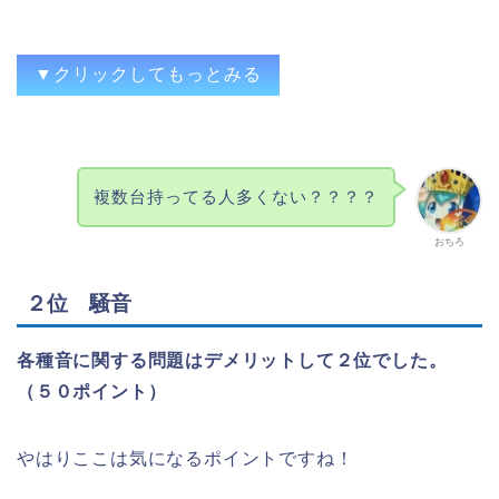
▼クリックしてもっとみる
多ければ多いほど邪魔w
複数台持ってる人多くない？？？？
打たなくなると邪魔
おちろ
置き場所に困る、飽きたら邪魔になる
場所を取る。台数が増えると悲惨。
２位 騒音
増殖するから場所を取る
置き場所、一台買うとどんどん増える
各種音に関する問題はデメリットして２位でした。
（５０ポイント）
配送問題の影響で手軽に購入して手軽に売
ったり処分できなくなった(致命的)。あと
台数が増えて置き場所に困る。地震で倒れ
やはりここは気になるポイントですね！
ないか心配。
スペースを取るので邪魔になる。