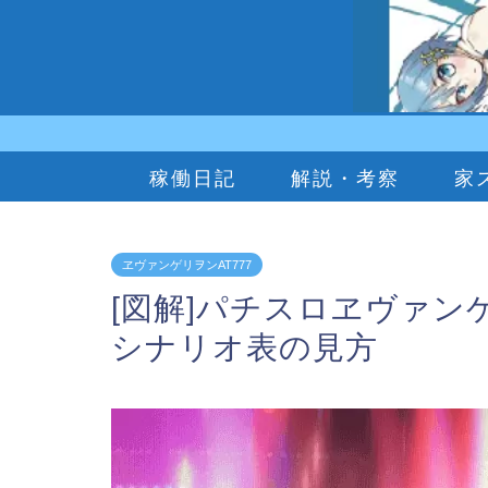
稼働日記
解説・考察
家
ヱヴァンゲリヲンAT777
[図解]パチスロヱヴァン
シナリオ表の見方