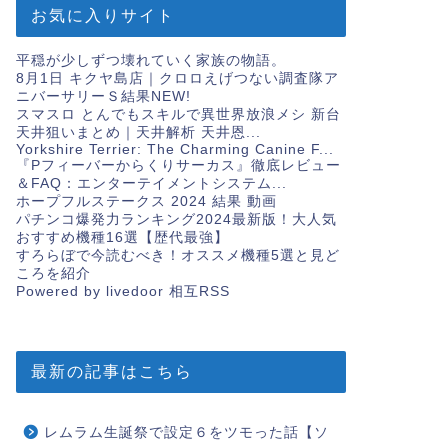
お気に入りサイト
平穏が少しずつ壊れていく家族の物語。
8月1日 キクヤ島店｜クロロえげつない調査隊ア
ニバーサリーＳ結果
NEW!
スマスロ とんでもスキルで異世界放浪メシ 新台
天井狙いまとめ｜天井解析 天井恩...
Yorkshire Terrier: The Charming Canine F...
『Pフィーバーからくりサーカス』徹底レビュー
＆FAQ：エンターテイメントシステム...
ホープフルステークス 2024 結果 動画
パチンコ爆発力ランキング2024最新版！大人気
おすすめ機種16選【歴代最強】
すろらぼで今読むべき！オススメ機種5選と見ど
ころを紹介
Powered by livedoor 相互RSS
最新の記事はこちら
レムラム生誕祭で設定６をツモった話【ソ