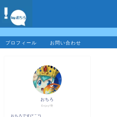
プロフィール
お問い合わせ
おちろ
Enjoy!勢
おちろです(*˙˘˙*)