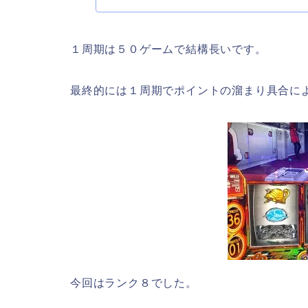
１周期は５０ゲームで結構長いです。
最終的には１周期でポイントの溜まり具合に
今回はランク８でした。