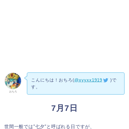
こんにちは！おちろ(
@xyyxx1919
)で
す。
おちろ
7月7日
世間一般では”七夕”と呼ばれる日ですが、