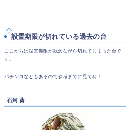
設置期限が切れている過去の台
ここからは設置期限が残念ながら切れてしまった台で
す。
パチンコなどもあるので参考までに見てね！
石河 葵