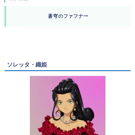
蒼穹のファフナー
ソレッタ・織姫