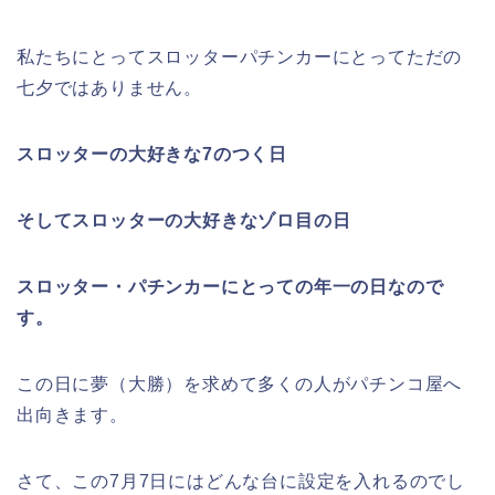
私たちにとってスロッターパチンカーにとってただの
七夕ではありません。
スロッターの大好きな7のつく日
そしてスロッターの大好きなゾロ目の日
スロッター・パチンカーにとっての年一の日なので
す。
この日に夢（大勝）を求めて多くの人がパチンコ屋へ
出向きます。
さて、この7月7日にはどんな台に設定を入れるのでし