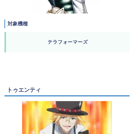
対象機種
テラフォーマーズ
トゥエンティ