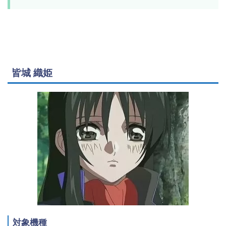
皆城 織姫
対象機種