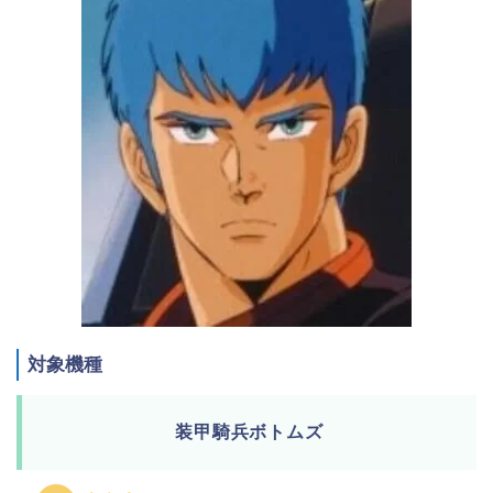
対象機種
装甲騎兵ボトムズ