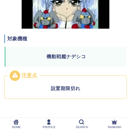
対象機種
機動戦艦ナデシコ
設置期限切れ
HOME
PROFILE
SEARCH
RANKING