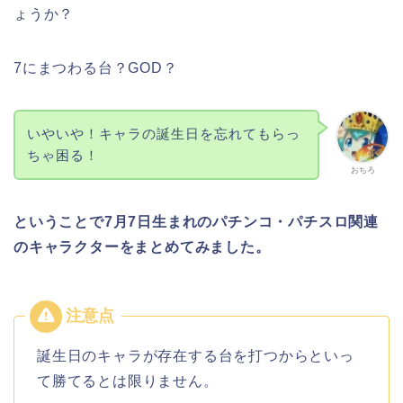
ょうか？
7にまつわる台？GOD？
いやいや！キャラの誕生日を忘れてもらっ
ちゃ困る！
おちろ
ということで7月7日生まれのパチンコ・パチスロ関連
のキャラクターをまとめてみました。
誕生日のキャラが存在する台を打つからといっ
て勝てるとは限りません。