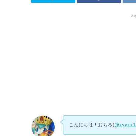
ス
こんにちは！おちろ(
@xyyxx1