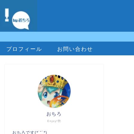
プロフィール
お問い合わせ
おちろ
Enjoy!勢
おちろです(*˙˘˙*)