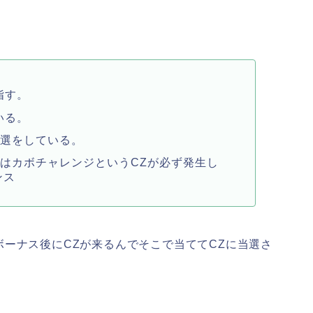
指す。
いる。
抽選をしている。
はカボチャレンジというCZが必ず発生し
ンス
ーナス後にCZが来るんでそこで当ててCZに当選さ