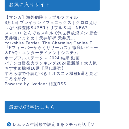
お気に入りサイト
【マンガ】海外病院トラブルファイル
8月1日 プレイランドフェニックス｜クロロえげ
つない調査隊SUPERトリプルＳ結...
NEW!
スマスロ とんでもスキルで異世界放浪メシ 新台
天井狙いまとめ｜天井解析 天井恩...
Yorkshire Terrier: The Charming Canine F...
『Pフィーバーからくりサーカス』徹底レビュー
＆FAQ：エンターテイメントシステム...
ホープフルステークス 2024 結果 動画
パチンコ爆発力ランキング2024最新版！大人気
おすすめ機種16選【歴代最強】
すろらぼで今読むべき！オススメ機種5選と見ど
ころを紹介
Powered by livedoor 相互RSS
最新の記事はこちら
レムラム生誕祭で設定６をツモった話【ソ