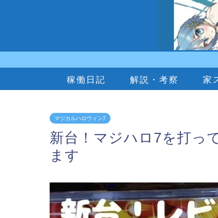
稼働日記
解説・考察
家
マジカルハロウィン7
新台！マジハロ7を打っ
ます