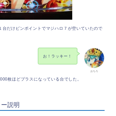
と１台だけピンポイントでマジハロ７が空いていたので
お！ラッキー！
おちろ
000枚ほどプラスになっている台でした。
ロー説明