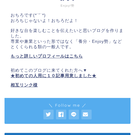
Enjoy!勢
おちろです(*˙˘˙*)
おろちじゃないよ！おちろだよ！
好きな台を楽しむことを伝えたいと思いブログを作りま
した。
専業や兼業といった形ではなく「養分・Enjoy勢」など
とくくられる類の一般人です。
もっと詳しいプロフィールはこちら
初めてこのブログに来てくれた方へ▼
★初めての人用に１０記事用意しました★
相互リンク様
＼ Follow me ／