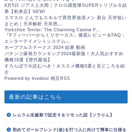
8月5日 ジアス上大岡｜クロロ調査隊SUPERトリプルＳ結
果【初来店】
NEW!
スマスロ とんでもスキルで異世界放浪メシ 新台 天井狙い
まとめ｜天井解析 天井恩...
Yorkshire Terrier: The Charming Canine F...
『Pフィーバーからくりサーカス』徹底レビュー＆FAQ：
エンターテイメントシステム...
ホープフルステークス 2024 結果 動画
パチンコ爆発力ランキング2024最新版！大人気おすすめ
機種16選【歴代最強】
すろらぼで今読むべき！オススメ機種5選と見どころを紹
介
Powered by livedoor 相互RSS
最新の記事はこちら
レムラム生誕祭で設定６をツモった話【ソラりん】
初めてガールフレンド(仮)を打つ人に向けて簡単に仕様を