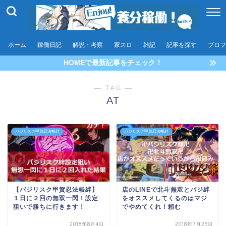
ホーム
稼働日記
解説・考察
家スロ
雑記
記事を探す
プロフ
HOMEで最新記事をチェック！
― TAG ―
AT
バジリスク甲賀忍法帳絆
バジリスク甲賀忍法帳絆
【バジリスク甲賀忍法帳絆】
店のLINEで北斗無双とバジ絆
１日に２回の無双一閃！設定
をオススメしてくるのはマジ
狙いで勝ちに行きます！
でやめてくれ！頼む
2018年8月4日
2018年7月25日