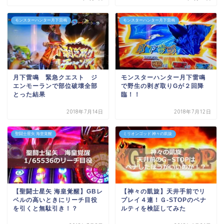
モンスターハンター月下雷鳴
モンスターハンター月下雷鳴
月下雷鳴 緊急クエスト ジ
モンスターハンター月下雷鳴
エンモーランで部位破壊全部
で野生の剥ぎ取りGが２回降
とった結果
臨！！
2018年7月14日
2018年7月12日
聖闘士星矢 海皇覚醒
ミリオンゴッド 神々の凱旋
【聖闘士星矢 海皇覚醒】GBレ
【神々の凱旋】天井手前でリ
ベルの高いときにリーチ目役
プレイ４連！Ｇ-STOPのペナ
を引くと無駄引き！？
ルティを検証してみた