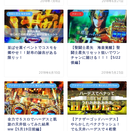
2018年7月8日
2018年6月21日
聖闘士星矢 海皇覚醒
スロット
並ばせ屋イベントでコスモを
【聖闘士星矢 海皇覚醒】聖
燃やせ！！財布の諭吉がある
闘士星矢リセット狙いでワン
限りッ！
チャンに賭ける！！！【5/22
後編】
2018年6月10日
2018年5月23日
アナザーゴッドハーデス-奪われたZEUSver
アナザーゴッドハーデス-奪われたZEUSver
全力で５スロでハーデスと凱
【アナザーゴッドハーデス】
旋の天井狙ってみた結果
やらかしたペナクラッシュ！
ww【5月19日前編】
でも天井ハーデスで４桁乗