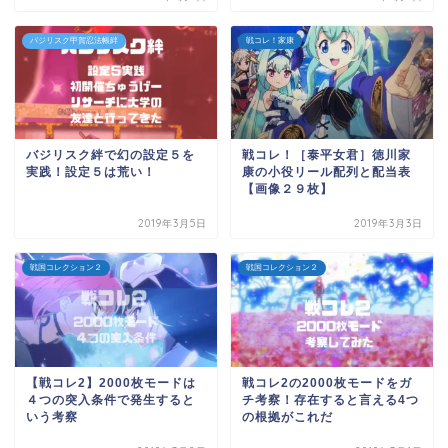
バジリスク甲賀忍法帳絆
戦コレ！家康
バジリスク絆で幻の設定５を
戦コレ！［泰平女君］徳川家
実践！設定５は荒い！
康の小役リール配列と配当表
【画像２９枚】
2019年3月5日
2019年3月3日
戦国コレクション２
戦国コレクション２
【戦コレ2】2000枚モードは
戦コレ2の2000枚モードをガ
４つの突入条件で発生すると
チ考察！存在すると言える4つ
いう考察
の根拠がこれだ