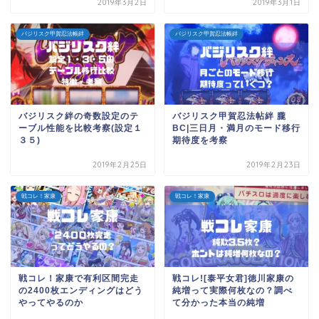
2019年3月2日
2019年3月1日
バジリスク甲賀忍法帳絆
バジリスク甲賀忍法帳絆
バジリスク絆の奇数設定のテ
バジリスク甲賀忍法帖絆 朧
ーブル性能を比較考察(設定１
BC|三日月・満月のモード移行
３５)
期待度を考察
2019年2月25日
2019年2月23日
戦コレ！家康
戦コレ！家康
戦コレ！家康で有利区間完走
戦コレ![泰平女君]徳川家康の
の2400枚エンディングはどう
純増って実際何枚なの？調べ
やってやるのか
て分かった本当の純増