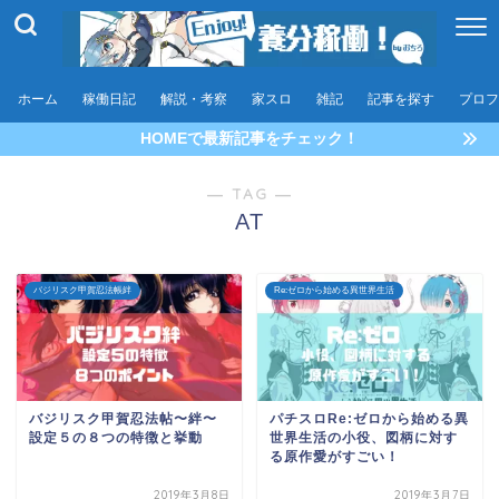
ホーム
稼働日記
解説・考察
家スロ
雑記
記事を探す
プロフ
HOMEで最新記事をチェック！
― TAG ―
AT
バジリスク甲賀忍法帳絆
Re:ゼロから始める異世界生活
バジリスク甲賀忍法帖〜絆〜
パチスロRe:ゼロから始める異
設定５の８つの特徴と挙動
世界生活の小役、図柄に対す
る原作愛がすごい！
2019年3月8日
2019年3月7日