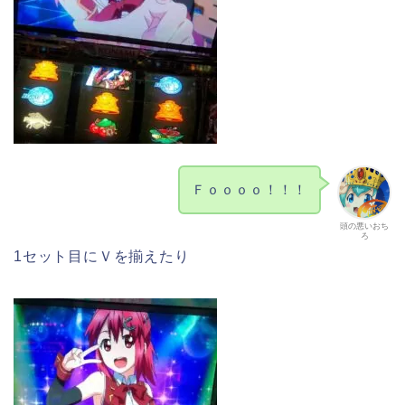
Ｆｏｏｏｏ！！！
頭の悪いおち
ろ
1セット目にＶを揃えたり