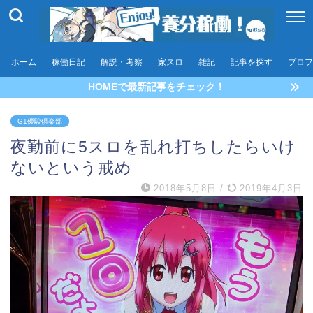
ホーム
稼働日記
解説・考察
家スロ
雑記
記事を探す
プロフ
HOMEで最新記事をチェック！
G1優駿倶楽部
夜勤前に5スロを乱れ打ちしたらいけ
ないという戒め
2018年5月8日
/
2019年4月3日