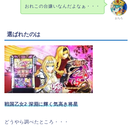
おれこの台嫌いなんだよなぁ・・・
おちろ
選ばれたのは
戦国乙女2 深淵に輝く気高き将星
どうやら調べたところ・・・