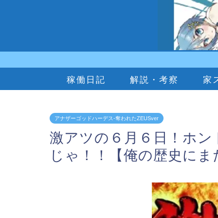
稼働日記
解説・考察
家
アナザーゴッドハーデス-奪われたZEUSver
激アツの６月６日！ホン
じゃ！！【俺の歴史にま