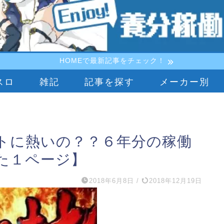
HOMEで最新記事をチェック！
スロ
雑記
記事を探す
メーカー別
トに熱いの？？６年分の稼働
た１ページ】
2018年6月8日
/
2018年12月19日