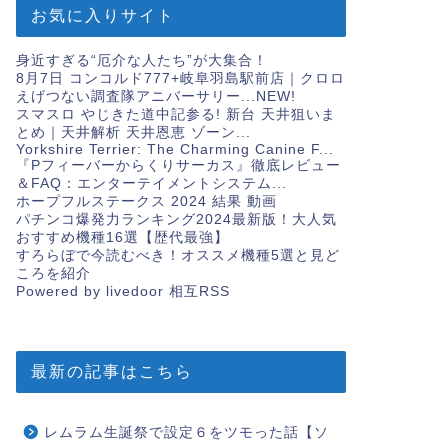
お気に入りサイト
身近すぎる“厄介な人たち”が大集合！
8月7日 コンコルド777+岐阜羽島駅前店｜クロロ
えげつない調査隊アニバーサリー...
NEW!
スマスロ やじきた道中記参る! 新台 天井狙いま
とめ｜天井解析 天井恩恵 ゾーン...
Yorkshire Terrier: The Charming Canine F...
『Pフィーバーからくりサーカス』徹底レビュー
＆FAQ：エンターテイメントシステム...
ホープフルステークス 2024 結果 動画
パチンコ爆発力ランキング2024最新版！大人気
おすすめ機種16選【歴代最強】
すろらぼで今読むべき！オススメ機種5選と見ど
ころを紹介
Powered by livedoor 相互RSS
最新の記事はこちら
レムラム生誕祭で設定６をツモった話【ソ