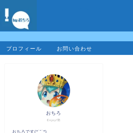
プロフィール
お問い合わせ
おちろ
Enjoy!勢
おちろです(*˙˘˙*)