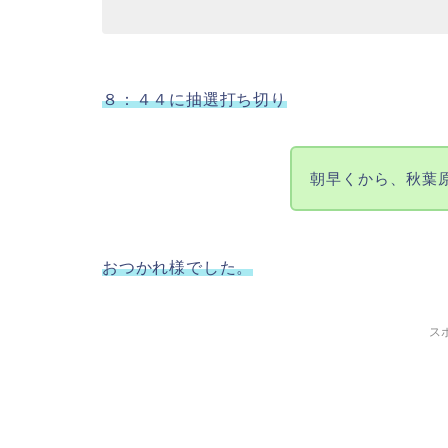
８：４４に抽選打ち切り
朝早くから、秋葉
おつかれ様でした。
ス