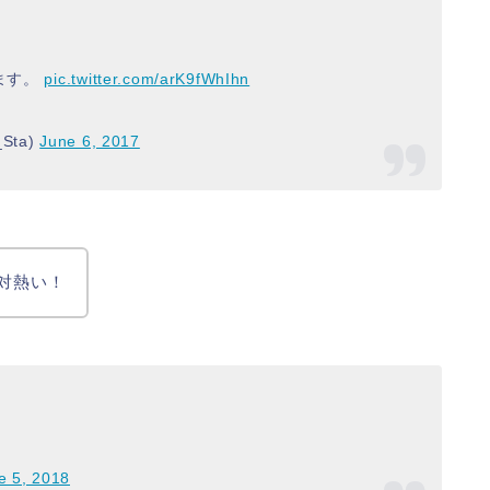
ます。
pic.twitter.com/arK9fWhIhn
Sta)
June 6, 2017
対熱い！
e 5, 2018