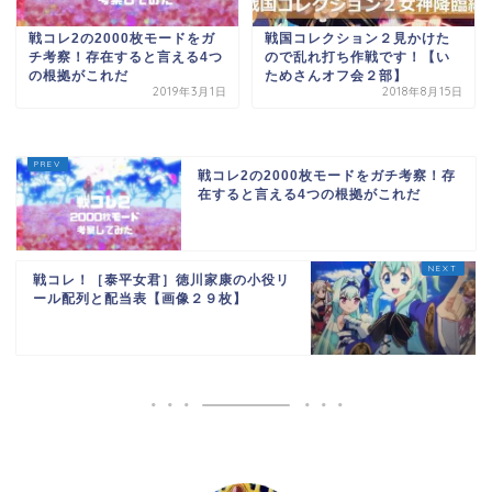
戦コレ2の2000枚モードをガ
戦国コレクション２見かけた
チ考察！存在すると言える4つ
ので乱れ打ち作戦です！【い
の根拠がこれだ
ためさんオフ会２部】
2019年3月1日
2018年8月15日
戦コレ2の2000枚モードをガチ考察！存
在すると言える4つの根拠がこれだ
戦コレ！［泰平女君］徳川家康の小役リ
ール配列と配当表【画像２９枚】