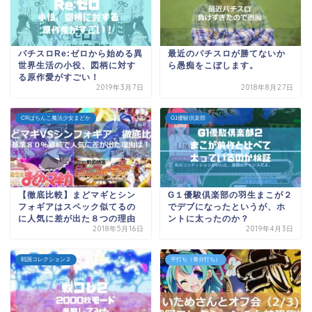
パチスロRe:ゼロから始める異
最近のパチスロが勝てないか
世界生活の小役、図柄に対す
ら愚痴をこぼします。
る原作愛がすごい！
2019年3月7日
2018年8月27日
CRぱちんこ魔法少女まどか
G1優駿倶楽部
【徹底比較】まどマギとシン
G１優駿倶楽部の羽生まこが２
フォギアはスペック似てるの
でデブになったというが、ホ
に人気に差が出た８つの理由
ントに太ったのか？
2018年5月16日
2019年4月3日
戦国コレクション２
平打ち（養分打ち）