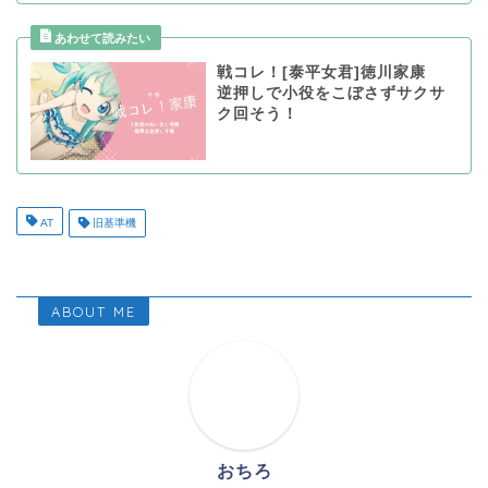
戦コレ！[泰平女君]徳川家康
逆押しで小役をこぼさずサクサ
ク回そう！
AT
旧基準機
ABOUT ME
おちろ