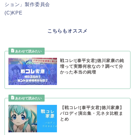
ション」製作委員会
(C)KPE
こちらもオススメ
戦コレ![泰平女君]徳川家康の純
増って実際何枚なの？調べて分
かった本当の純増
【戦コレ![泰平女君]徳川家康】
パロディ演出集・元ネタ比較ま
とめ