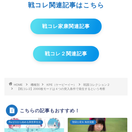
戦コレ関連記事はこちら
戦コレ家康関連記事
戦コレ２関連記事
HOME
機種別
KPE（ケーピーイー）
戦国コレクション２
【戦コレ2】2000枚モードは４つの突入条件で発生するという考察
こちらの記事もおすすめ！
Re:ゼロから始める異世界生活
聖闘士星矢 海皇覚醒