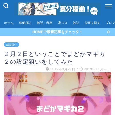
ホーム
稼働日記
解説・考察
家スロ
雑記
記事を探す
プロフ
HOMEで最新記事をチェック！
設定狙い
２月２日ということでまどかマギカ
２の設定狙いをしてみた
2019年3月27日
/
2019年11月28日