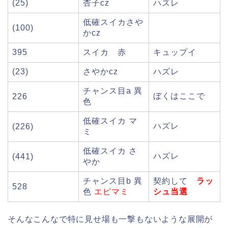
(25)
杏子cz
ハズレ
低確スイカさや
(100)
かcz
395
スイカ 赤
キュップイ
(23)
さやかcz
ハズレ
チャンス目a 異
ぼくはここで
226
色
低確スイカ マ
ハズレ
(226)
ミ
低確スイカ さ
ハズレ
(441)
やか
チャンス目b 異
契約して
ラッ
528
色
エピマミ
シュ当選
そんなこんなで特に見せ場も一撃もないような展開が