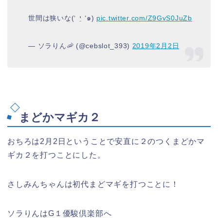
世間は狭いな(‘ ⍘ ‘๑)
pic.twitter.com/Z9GvS0JuZb
— ソラりん🦐 (@cebslot_393)
2019年2月2日
まどかマギカ２
おちろは2月2日ということで安直に２のつくまどかマ
ギカ２を打つことにした。
さしみんちゃんは初代まどマギを打つことに！
ソラりんはG１優駿倶楽部へ