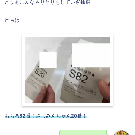
とまあこんなやりとりをしていざ抽選！！！
番号は・・・
おちろ82番！さしみんちゃん20番！