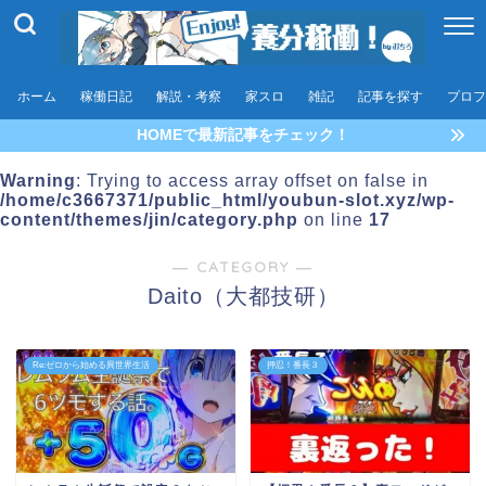
ホーム
稼働日記
解説・考察
家スロ
雑記
記事を探す
プロフ
HOMEで最新記事をチェック！
Warning
: Trying to access array offset on false in
/home/c3667371/public_html/youbun-slot.xyz/wp-
content/themes/jin/category.php
on line
17
― CATEGORY ―
Daito（大都技研）
Re:ゼロから始める異世界生活
押忍！番長３