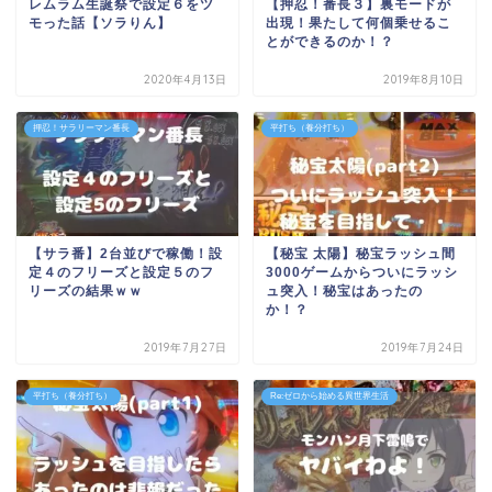
レムラム生誕祭で設定６をツ
【押忍！番長３】裏モードが
モった話【ソラりん】
出現！果たして何個乗せるこ
とができるのか！？
2020年4月13日
2019年8月10日
押忍！サラリーマン番長
平打ち（養分打ち）
【サラ番】2台並びで稼働！設
【秘宝 太陽】秘宝ラッシュ間
定４のフリーズと設定５のフ
3000ゲームからついにラッシ
リーズの結果ｗｗ
ュ突入！秘宝はあったの
か！？
2019年7月27日
2019年7月24日
平打ち（養分打ち）
Re:ゼロから始める異世界生活