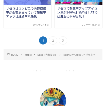
リゼロはコンビ二で内部継続
リゼロで撃破率アップアイコ
率が全部決まっていて撃破率
ン赤が100%まで昇格！ATで
アップは継続率示唆説
は魔女の手が出現！
2019年5月8日
2019年4月24日
1
2
3
HOME
機種別
Daito（大都技研）
Re:ゼロから始める異世界生活