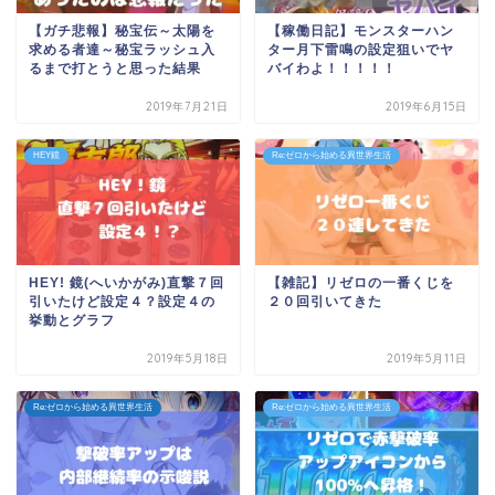
【ガチ悲報】秘宝伝～太陽を
【稼働日記】モンスターハン
求める者達～秘宝ラッシュ入
ター月下雷鳴の設定狙いでヤ
るまで打とうと思った結果
バイわよ！！！！！
2019年7月21日
2019年6月15日
HEY鏡
Re:ゼロから始める異世界生活
HEY! 鏡(へいかがみ)直撃７回
【雑記】リゼロの一番くじを
引いたけど設定４？設定４の
２０回引いてきた
挙動とグラフ
2019年5月18日
2019年5月11日
Re:ゼロから始める異世界生活
Re:ゼロから始める異世界生活