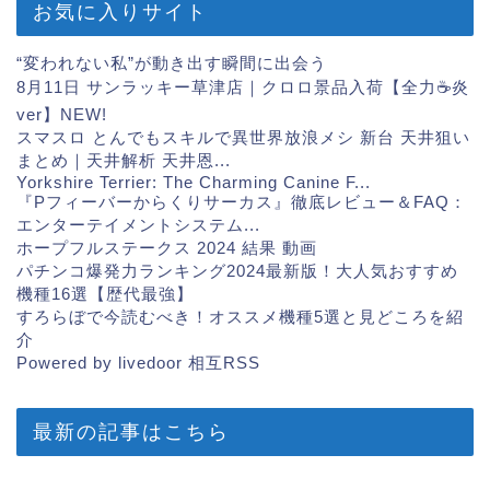
お気に入りサイト
“変われない私”が動き出す瞬間に出会う
8月11日 サンラッキー草津店｜クロロ景品入荷【全力☕炎
ver】
NEW!
スマスロ とんでもスキルで異世界放浪メシ 新台 天井狙い
まとめ｜天井解析 天井恩...
Yorkshire Terrier: The Charming Canine F...
『Pフィーバーからくりサーカス』徹底レビュー＆FAQ：
エンターテイメントシステム...
ホープフルステークス 2024 結果 動画
パチンコ爆発力ランキング2024最新版！大人気おすすめ
機種16選【歴代最強】
すろらぼで今読むべき！オススメ機種5選と見どころを紹
介
Powered by livedoor 相互RSS
最新の記事はこちら