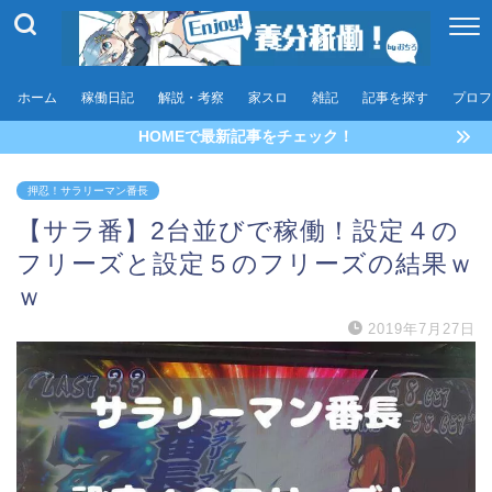
ホーム
稼働日記
解説・考察
家スロ
雑記
記事を探す
プロフ
HOMEで最新記事をチェック！
押忍！サラリーマン番長
【サラ番】2台並びで稼働！設定４の
フリーズと設定５のフリーズの結果ｗ
ｗ
2019年7月27日