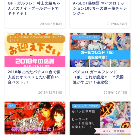
GF（ガルフレ）村上文緒ちゃ
A-SLOT偽物語 マイスロミッ
んとのナイトプールデートで
ション100％への道～蕩チャレ
ドキドキ！
ンジ～
2019年6月16日
2019年6月6日
ダンジョンに出会いを求めるのは間違っているだ
ガールフレンド（仮）
ろうか？
2018年に出たパチスロ台で個
パチスロ ガールフレンド
人的にオススメしたい面白い
（仮）これが設定５！？天国
台ベスト3！
連がすごい！確定役！
2018年12月31日
2018年12月11日
亜人
ルパン三世 世界解剖