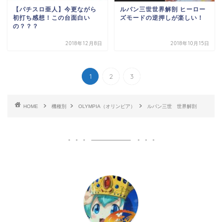
【パチスロ亜人】今更ながら
ルパン三世世界解剖 ヒーロー
初打ち感想！この台面白い
ズモードの逆押しが楽しい！
の？？？
2018年12月8日
2018年10月15日
1
2
3
HOME
機種別
OLYMPIA（オリンピア）
ルパン三世 世界解剖