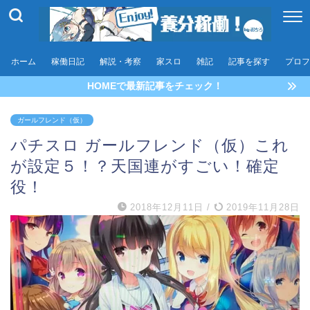
ホーム
稼働日記
解説・考察
家スロ
雑記
記事を探す
プロフ
HOMEで最新記事をチェック！
ガールフレンド（仮）
パチスロ ガールフレンド（仮）これ
が設定５！？天国連がすごい！確定
役！
2018年12月11日
/
2019年11月28日