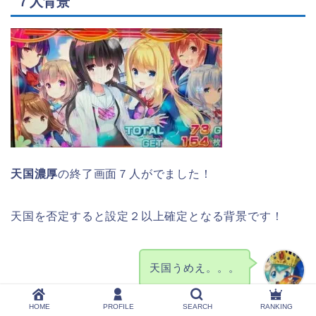
７人背景
天国濃厚
の終了画面７人がでました！
天国を否定すると設定２以上確定となる背景です！
天国うめえ。。。
おちろ
HOME
PROFILE
SEARCH
RANKING