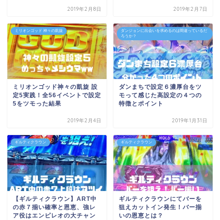
2019年2月8日
2019年2月7日
ミリオンゴッド 神々の凱旋
ダンジョンに出会いを求めるのは間違っているだ
ろうか？
ミリオンゴッド神々の凱旋 設
ダンまちで設定６濃厚台をツ
定5実践！全56イベントで設定
モって感じた高設定の４つの
5をツモった結果
特徴とポイント
2019年2月4日
2019年1月31日
ギルティクラウン
ギルティクラウン
【ギルティクラウン】ART中
ギルティクラウンにてバーを
の赤７揃い確率と恩恵、強レ
狙えカットイン発生！バー揃
ア役はエンピレオの大チャン
いの恩恵とは？