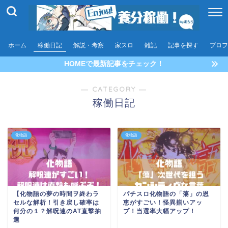
ホーム
稼働日記
解説・考察
家スロ
雑記
記事を探す
プロフ
HOMEで最新記事をチェック！
― CATEGORY ―
稼働日記
化物語
化物語
【化物語の夢の時間ヲ終わラ
パチスロ化物語の「蕩」の恩
セルな解析！引き戻し確率は
恵がすごい！怪異揃いアッ
何分の１？解呪連のAT直撃抽
プ！当選率大幅アップ！
選