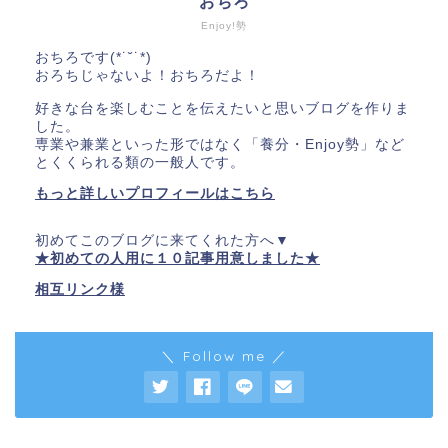
おちろ
Enjoy!勢
おちろです(*˙˘˙*)
おろちじゃないよ！おちろだよ！
好きな台を楽しむことを伝えたいと思いブログを作りま
した。
専業や兼業といった形ではなく「養分・Enjoy勢」など
とくくられる類の一般人です。
もっと詳しいプロフィールはこちら
初めてこのブログに来てくれた方へ▼
★初めての人用に１０記事用意しました★
相互リンク様
＼ Follow me ／