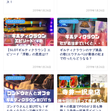
ス！
2019年1月26日
2019年1月26日
ギルティクラウン
ギルティクラウン
【SLOTギルティクラウン】エ
ギルティクラウンのサブ液晶
ピソード「浮動」の恩恵は!?
の歌(エウテルペ)が最後の虹ま
で行ったらどうなる？
2019年1月26日
2019年1月26日
ギルティクラウン
パチンコ
ゴンドウさんと並び打ち！ギ
神々の凱旋でPGGが２回も降
ルティクラウンで俺は王にな
臨！？寺井一択来店イベント