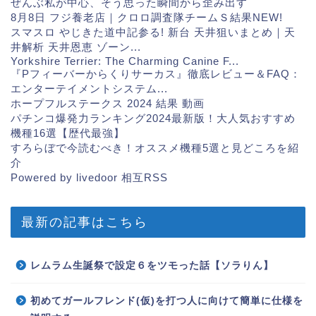
ぜんぶ私が中心、そう思った瞬間から歪み出す
8月8日 フジ養老店｜クロロ調査隊チームＳ結果
NEW!
スマスロ やじきた道中記参る! 新台 天井狙いまとめ｜天
井解析 天井恩恵 ゾーン...
Yorkshire Terrier: The Charming Canine F...
『Pフィーバーからくりサーカス』徹底レビュー＆FAQ：
エンターテイメントシステム...
ホープフルステークス 2024 結果 動画
パチンコ爆発力ランキング2024最新版！大人気おすすめ
機種16選【歴代最強】
すろらぼで今読むべき！オススメ機種5選と見どころを紹
介
Powered by livedoor 相互RSS
最新の記事はこちら
レムラム生誕祭で設定６をツモった話【ソラりん】
初めてガールフレンド(仮)を打つ人に向けて簡単に仕様を