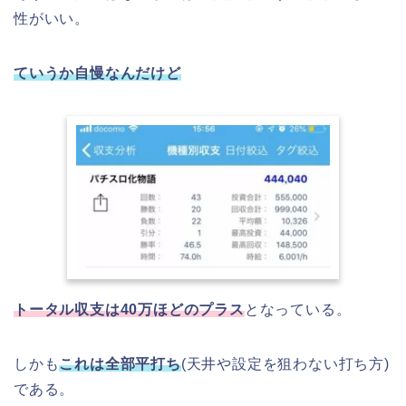
性がいい。
ていうか自慢なんだけど
トータル収支は40万ほどのプラス
となっている。
しかも
これは全部平打ち
(天井や設定を狙わない打ち方)
である。