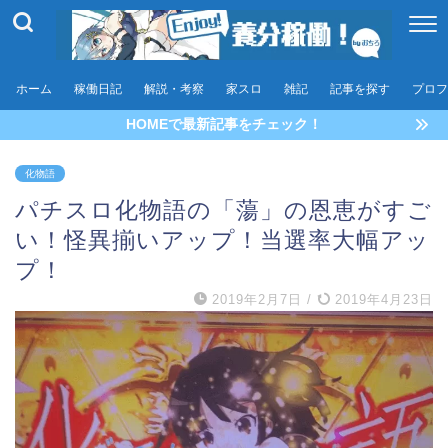
ホーム
稼働日記
解説・考察
家スロ
雑記
記事を探す
プロフ
HOMEで最新記事をチェック！
化物語
パチスロ化物語の「蕩」の恩恵がすご
い！怪異揃いアップ！当選率大幅アッ
プ！
2019年2月7日
/
2019年4月23日