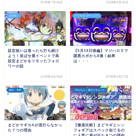
2018年7月16日
2018年6月16日
設定狙い
マジカルハロウィン５
設定狙いは迷ったら打ち続け
【5月19日後編】マジハロ５で
よう！並ばせ屋イベントで高
謎悪カボから8連！結果
設定まどかをツモッたフォロ
は・・・
ワーの話
2018年6月16日
2018年5月21日
解説・考察
CRぱちんこ魔法少女まどか
まどかマギカAが流行らなかっ
【徹底比較】まどマギとシン
た７つの理由
フォギアはスペック似てるの
に人気に差が出た８つの理由