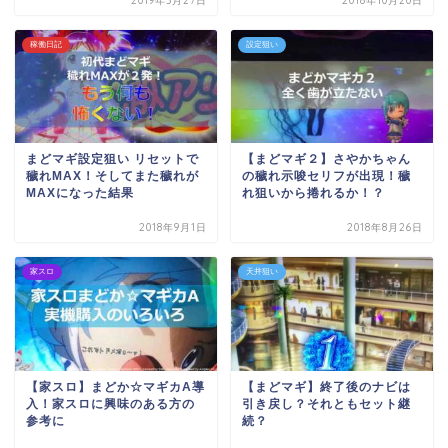
2019年3月27日
2018年10月20日
稼働日記
設定狙い
まどマギ設定狙い リセットで
【まどマギ２】さやかちゃん
穢れMAX！そしてまた穢れが
の穢れ示唆セリフが出現！穢
MAXになった結果
れ狙いから捲れるか！？
2018年9月1日
2018年8月26日
家スロ
天井狙い
【家スロ】まどか☆マギカA導
【まどマギ】終了後のナビは
入！家スロに興味のある方の
引き戻し？それともセット継
参考に
続？