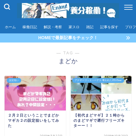
ホーム
稼働日記
解説・考察
家スロ
雑記
記事を探す
プロフ
HOMEで最新記事をチェック！
― TAG ―
まどか
設定狙い
アナザーゴッドハーデス-奪われたZEUSver
２月２日ということでまどか
【初代まどマギ】２１時から
マギカ２の設定狙いをしてみ
のまどマギで遡行フリーズキ
た
ターー！！