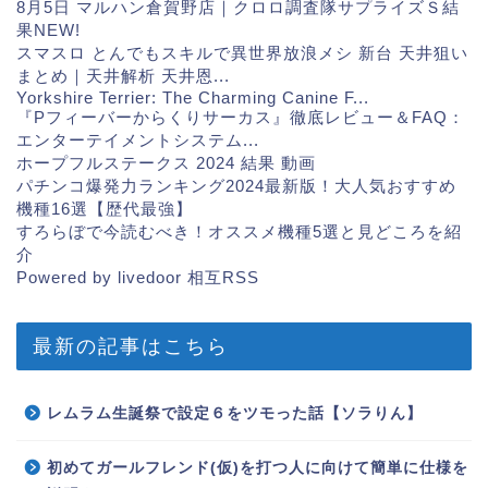
8月5日 マルハン倉賀野店｜クロロ調査隊サプライズＳ結
果
NEW!
スマスロ とんでもスキルで異世界放浪メシ 新台 天井狙い
まとめ｜天井解析 天井恩...
Yorkshire Terrier: The Charming Canine F...
『Pフィーバーからくりサーカス』徹底レビュー＆FAQ：
エンターテイメントシステム...
ホープフルステークス 2024 結果 動画
パチンコ爆発力ランキング2024最新版！大人気おすすめ
機種16選【歴代最強】
すろらぼで今読むべき！オススメ機種5選と見どころを紹
介
Powered by livedoor 相互RSS
最新の記事はこちら
レムラム生誕祭で設定６をツモった話【ソラりん】
初めてガールフレンド(仮)を打つ人に向けて簡単に仕様を