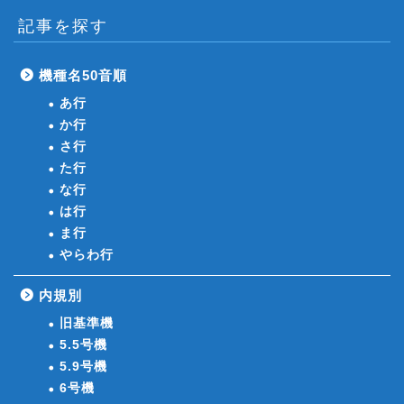
記事を探す
機種名50音順
あ行
か行
さ行
た行
な行
は行
ま行
やらわ行
内規別
旧基準機
5.5号機
5.9号機
6号機