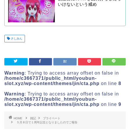
いけないという戒め
さしみん
Warning
: Trying to access array offset on false in
/home/c3667371/public_html/youbun-
slot.xyz/wp-content/themes/jin/cta.php
on line
8
Warning
: Trying to access array offset on false in
/home/c3667371/public_html/youbun-
slot.xyz/wp-content/themes/jin/cta.php
on line
9
HOME
雑記
プライペート
５月８日で１周年記念となりましたのでご報告