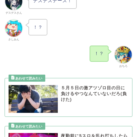
デスデスデース！
デスデスさん
！？
さしみん
！？
おちろ
５月５日の激アツゾロ目の日に
負けるやつなんていないだろ(負
けた)
夜勤前に5スロを乱れ打ちしたら