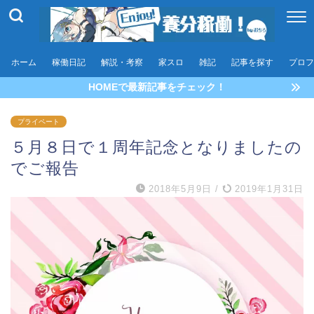
ホーム
稼働日記
解説・考察
家スロ
雑記
記事を探す
プロフ
HOMEで最新記事をチェック！
プライペート
５月８日で１周年記念となりましたの
でご報告
2018年5月9日
/
2019年1月31日