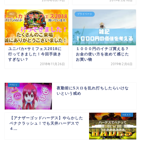
2018年8月19日
2019年3月16日
雑記
プライペート
ユニバカ×サミフェス2018に
１０００円のイチゴ買える？
行ってきました！今回手抜き
お金の使い方を改めて感じた
すぎない？
お買い物
2018年11月26日
2019年2月6日
夜勤前に5スロを乱れ打ちしたらいけな
いという戒め
【アナザーゴッドハーデス】やらかした
ペナクラッシュ！でも天井ハーデスで
４...