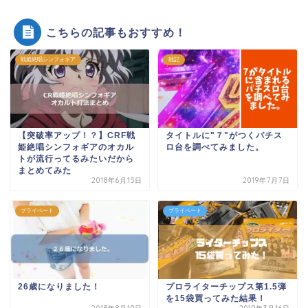
こちらの記事もおすすめ！
戦姫絶唱シンフォギア
雑記
【突破率アップ！？】CRF戦
タイトルに"７"がつくパチス
姫絶唱シンフォギアのオカル
ロ台を調べてみました。
トが流行ってるみたいだから
まとめてみた
2018年6月15日
2019年7月7日
プライペート
プライペート
26歳になりました！
プロライターチップス第1.5弾
を15袋買ってみた結果！