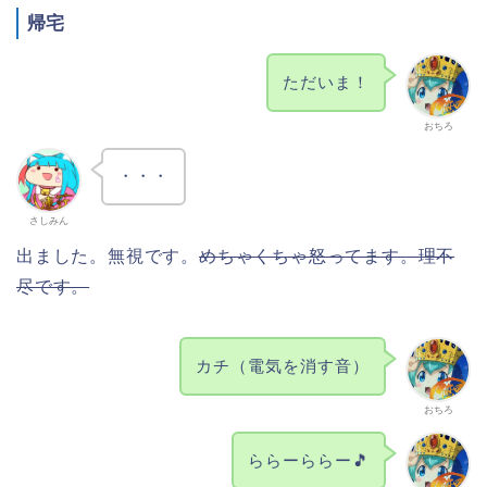
帰宅
ただいま！
おちろ
・・・
さしみん
出ました。無視です。
めちゃくちゃ怒ってます。理不
尽です。
カチ（電気を消す音）
おちろ
ららーららー🎵