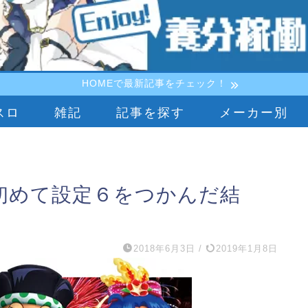
HOMEで最新記事をチェック！
スロ
雑記
記事を探す
メーカー別
で初めて設定６をつかんだ結
り
2018年6月3日
/
2019年1月8日