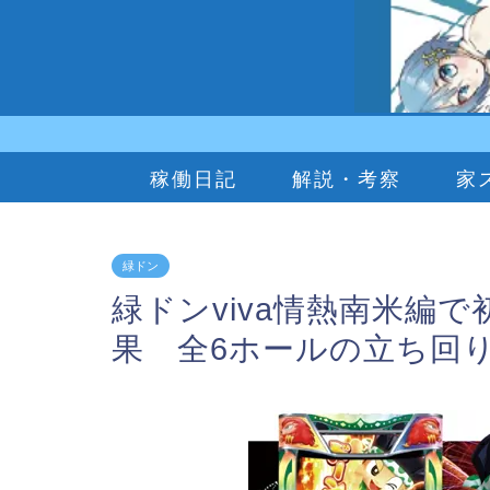
稼働日記
解説・考察
家
緑ドン
緑ドンviva情熱南米編
果 全6ホールの立ち回