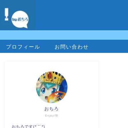
プロフィール
お問い合わせ
おちろ
Enjoy!勢
おちろです(*˙˘˙*)