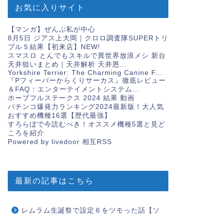
お気に入りサイト
【マンガ】ぜんぶ私が中心
8月5日 ジアス上大岡｜クロロ調査隊SUPERトリ
プルＳ結果【初来店】
NEW!
スマスロ とんでもスキルで異世界放浪メシ 新台
天井狙いまとめ｜天井解析 天井恩...
Yorkshire Terrier: The Charming Canine F...
『Pフィーバーからくりサーカス』徹底レビュー
＆FAQ：エンターテイメントシステム...
ホープフルステークス 2024 結果 動画
パチンコ爆発力ランキング2024最新版！大人気
おすすめ機種16選【歴代最強】
すろらぼで今読むべき！オススメ機種5選と見ど
ころを紹介
Powered by livedoor 相互RSS
最新の記事はこちら
レムラム生誕祭で設定６をツモった話【ソ