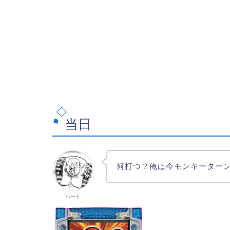
当日
何打つ？俺は今モンキーター
ハート