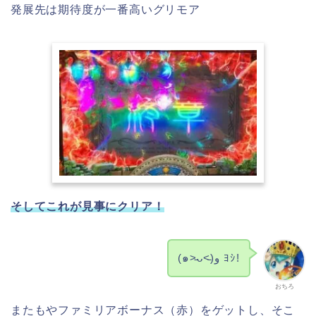
発展先は期待度が一番高いグリモア
そしてこれが見事にクリア！
(๑˃̵ᴗ˂̵)و ﾖｼ!
おちろ
またもやファミリアボーナス（赤）をゲットし、そこ