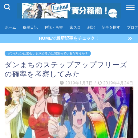
ホーム
稼働日記
解説・考察
家スロ
雑記
記事を探す
プロフ
HOMEで最新記事をチェック！
ダンジョンに出会いを求めるのは間違っているだろうか？
ダンまちのステップアップフリーズ
の確率を考察してみた
2019年1月7日
/
2019年4月24日