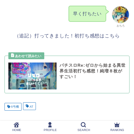
早く打ちたい
おちろ
（追記）打ってきました！初打ち感想はこちら
パチスロRe:ゼロから始まる異世
界生活初打ち感想！純増８枚が
すごい！
6号機
AT
HOME
PROFILE
SEARCH
RANKING
ABOUT ME