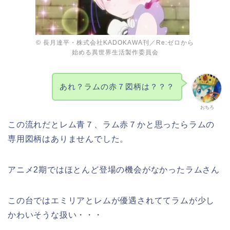
© 長月達平・株式会社KADOKAWA刊／Re:ゼロから
始める異世界生活製作委員会
あれ？ラムの赤７図柄は？？？
おちろ
この流れだとレム青７、ラム赤７かと思ったらラムの
専用図柄はありませんでした。
アニメ2期ではほとんど登場の機会がなかったラムさん
この台ではエミリアとレムが優遇されててラムが少し
かわいそうな扱い・・・