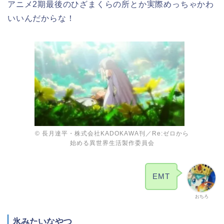
アニメ2期最後のひざまくらの所とか実際めっちゃかわ
いいんだからな！
© 長月達平・株式会社KADOKAWA刊／Re:ゼロから
始める異世界生活製作委員会
EMT
おちろ
氷みたいなやつ