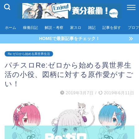
ホーム
稼働日記
解説・考察
家スロ
雑記
記事を探す
プロフ
HOMEで最新記事をチェック！
Re:ゼロから始める異世界生活
パチスロRe:ゼロから始める異世界生
活の小役、図柄に対する原作愛がすご
い！
2019年3月7日
/
2019年6月11日