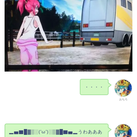
・・・・
おちろ
▂▅▇█▓▒░(’ω’)░▒▓█▇▅▂うわあああ