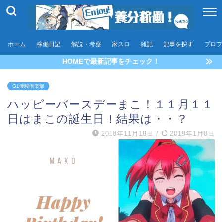
ホーム
稼働日記
解説・考察
家スロ
雑記
記事を探す
プロフ
HOMEで最新記事をチェック！
G1優駿倶楽部
ハッピーバースデーまこ！１１月１１
日はまこの誕生日！結果は・・？
2018年11月18日
/
2019年1月8日