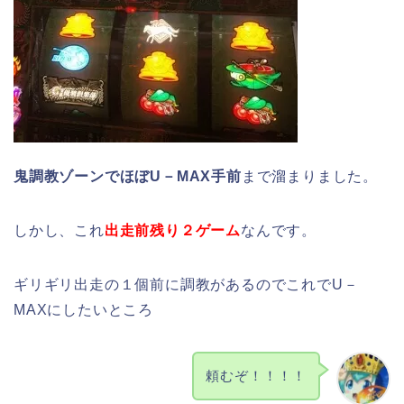
鬼調教ゾーンでほぼU－MAX手前
まで溜まりました。
しかし、これ
出走前残り２ゲーム
なんです。
ギリギリ出走の１個前に調教があるのでこれでU－
MAXにしたいところ
頼むぞ！！！！