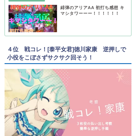
緋弾のアリアAA 初打ち感想 キ
マシタワーーー！！！！！！
４位 戦コレ！[泰平女君]徳川家康 逆押しで
小役をこぼさずサクサク回そう！