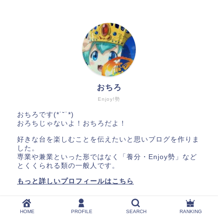
おちろ
Enjoy!勢
おちろです(*˙˘˙*)
おろちじゃないよ！おちろだよ！
好きな台を楽しむことを伝えたいと思いブログを作りま
した。
専業や兼業といった形ではなく「養分・Enjoy勢」など
とくくられる類の一般人です。
もっと詳しいプロフィールはこちら
初めてこのブログに来てくれた方へ▼
HOME
PROFILE
SEARCH
RANKING
★初めての人用に１０記事用意しました★