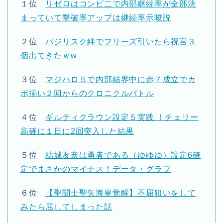
１位
リゼロはコンビ二で内部継続率が全部決
まっていて撃破率アップは継続率示唆説
２位
バジリスク絆でフリーズ引いたら祝言３
個出てきたｗw
３位
マジハロ５で内部結界中に赤７成立でカ
ボ揃い２回からのクロニクルバトル
４位
ギルティクラウン設定５実践 ！チェリー
高確に１日に2回突入した結果
５位
結城友奈は勇者である（ゆゆゆ）設定6確
定でまさかのマイナス！データ・グラフ
６位
【聖闘士聖矢海皇覚醒】不屈狙いをして
みたら屈してしまった話