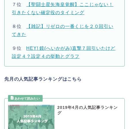
７位
【聖闘士星矢海皇覚醒】ここじゃない！
引きたくない確定役のタイミング
８位
【雑記】リゼロの一番くじを２０回引い
てきた
９位
HEY! 鏡(へいかがみ)直撃７回引いたけど
設定４？設定４の挙動とグラフ
先月の人気記事ランキングはこちら
2019年4月の人気記事ランキン
グ