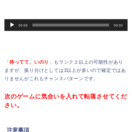
音
00:00
00:00
声
プ
レ
ー
「
待ってて、いのり
」もランク２以上の可能性があり
ヤ
ますが、振り分けとしては3以上が多いので確定ではあ
ー
りませんがこれもチャンスパターンです。
次のゲームに気合いを入れて転落させてくだ
さい。
注意事項