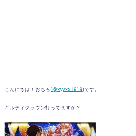
こんにちは！おちろ(
@xyyxx1919
)です。
ギルティクラウン打ってますか？