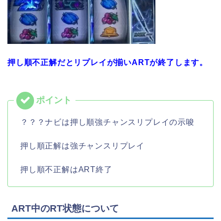
押し順不正解だとリプレイが揃いARTが終了します。
？？？ナビは押し順強チャンスリプレイの示唆
押し順正解は強チャンスリプレイ
押し順不正解はART終了
ART中のRT状態について