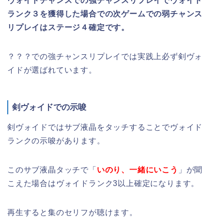
ヴォイドチャンスでの強チャンスリプレイでヴォイド
ランク３を獲得した場合での次ゲームでの弱チャンス
リプレイはステージ４確定です。
？？？での強チャンスリプレイでは実践上必ず剣ヴォ
イドが選ばれています。
剣ヴォイドでの示唆
剣ヴォイドではサブ液晶をタッチすることでヴォイド
ランクの示唆があります。
このサブ液晶タッチで「
いのり、一緒にいこう
」が聞
こえた場合はヴォイドランク3以上確定になります。
再生すると集のセリフが聴けます。