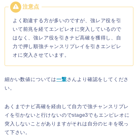
よく勘違する方が多いのですが、強レア役を引
いて前兆を経てエンピレオに突入しているので
はなく、強レア役を引きナビ高確を獲得し、自
力で押し順強チャンスリプレイを引きエンピレ
オに突入させています。
細かい数値については
一撃
さんより確認をしてくださ
い。
あくまでナビ高確を経由して自力で強チャンスリプレ
イを引かないと行けないのでstage3でもエンピレオに
突入しないことがありますがそれは自分のヒキを呪っ
て下さい。