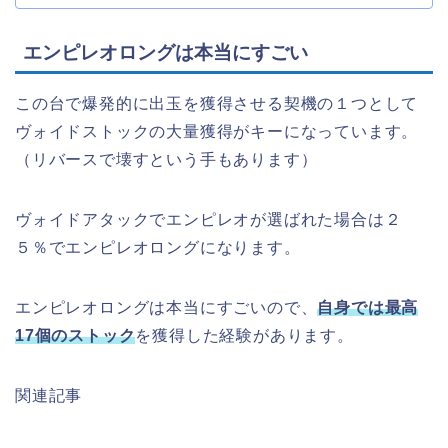
エンピレオロングは本当にすごい
この台で爆発的に出玉を獲得させる契機の１つとして
ヴォイドストックの大量獲得がキーになっています。
（リバースで壊すという手もあります）
ヴォイドアタックでエンピレオが選ばれた場合は２
５％でエンピレオロングになります。
エンピレオロングは本当にすごいので、
自身では最高
17個のストック
を獲得した経験があります。
関連記事