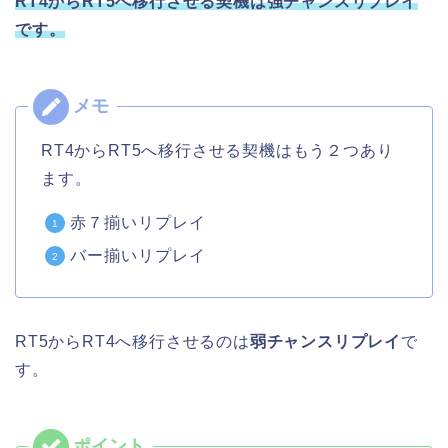
RT4からRT5へ移行させる契機は強チャンスリプレイ
です。
RT4からRT5へ移行させる契機はもう２つあり
ます。
赤７揃いリプレイ
バー揃いリプレイ
RT5からRT4へ移行させるのは
弱チャンスリプレイ
で
す。