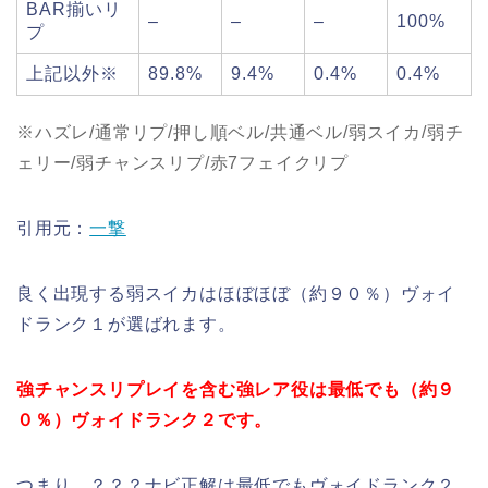
BAR揃いリ
–
–
–
100%
プ
上記以外※
89.8%
9.4%
0.4%
0.4%
※ハズレ/通常リプ/押し順ベル/共通ベル/弱スイカ/弱チ
ェリー/弱チャンスリプ/赤7フェイクリプ
引用元：
一撃
良く出現する弱スイカはほぼほぼ（約９０％）ヴォイ
ドランク１が選ばれます。
強チャンスリプレイを含む強レア役は最低でも（約９
０％）ヴォイドランク２です。
つまり、？？？ナビ正解は最低でもヴォイドランク２