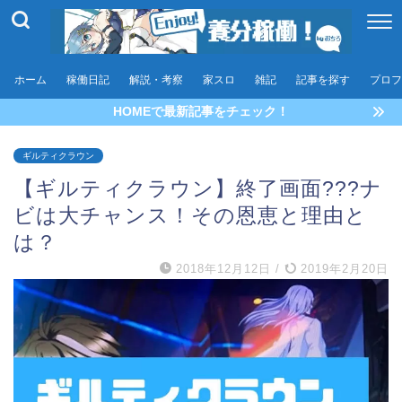
ホーム
稼働日記
解説・考察
家スロ
雑記
記事を探す
プロフ
HOMEで最新記事をチェック！
ギルティクラウン
【ギルティクラウン】終了画面???ナ
ビは大チャンス！その恩恵と理由と
は？
2018年12月12日
/
2019年2月20日