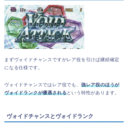
まずヴォイドチャンスですがレア役を引けば継続確定
になる仕様です。
ヴォイドチャンスではレア役でも、
強レア役のほうが
ヴォイドランクが優遇される
という特性があります。
ヴォイドチャンスとヴォイドランク