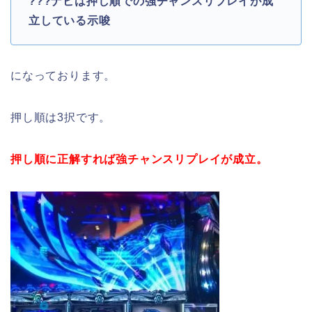
???ナビは押し順での強チャンスリプレイが成
立している示唆
になっております。
押し順は3択です。
押し順に正解すれば強チャンスリプレイが成立。