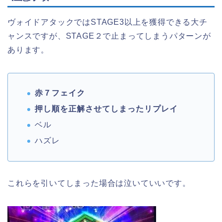
ヴォイドアタックではSTAGE3以上を獲得できる大チ
ャンスですが、STAGE２で止まってしまうパターンが
あります。
赤７フェイク
押し順を正解させてしまったリプレイ
ベル
ハズレ
これらを引いてしまった場合は泣いていいです。