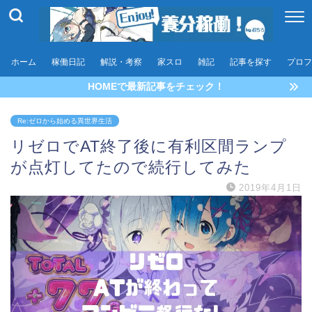
ホーム
稼働日記
解説・考察
家スロ
雑記
記事を探す
プロフ
HOMEで最新記事をチェック！
Re:ゼロから始める異世界生活
リゼロでAT終了後に有利区間ランプ
が点灯してたので続行してみた
2019年4月1日