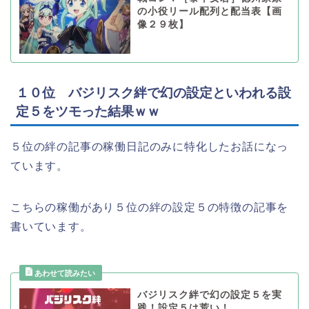
の小役リール配列と配当表【画
像２９枚】
１０位 バジリスク絆で幻の設定といわれる設
定５をツモった結果ｗｗ
５位の絆の記事の稼働日記のみに特化したお話になっ
ています。
こちらの稼働があり５位の絆の設定５の特徴の記事を
書いています。
バジリスク絆で幻の設定５を実
践！設定５は荒い！