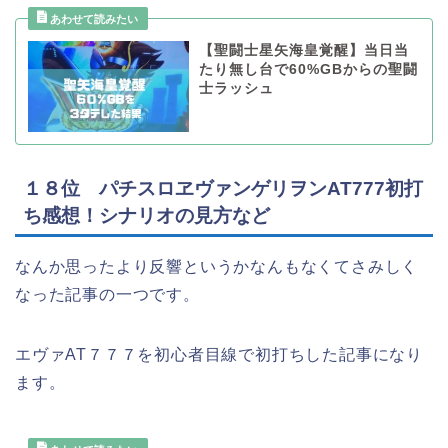
【聖闘士星矢海皇覚醒】当日当
たり無し台で60%GBからの聖闘
士ラッシュ
１８位 パチスロヱヴァンゲリヲンAT777初打
ち感想！シナリオの見方など
なんか思ったより反響というかなんもなくてさみしく
なった記事の一つです。
エヴァAT７７７を初心者目線で初打ちした記事になり
ます。