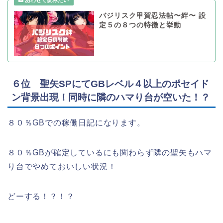
バジリスク甲賀忍法帖〜絆〜 設
定５の８つの特徴と挙動
６位 聖矢SPにてGBレベル４以上のポセイド
ン背景出現！同時に隣のハマり台が空いた！？
８０％GBでの稼働日記になります。
８０％GBが確定しているにも関わらず隣の聖矢もハマ
り台でやめておいしい状況！
どーする！？！？