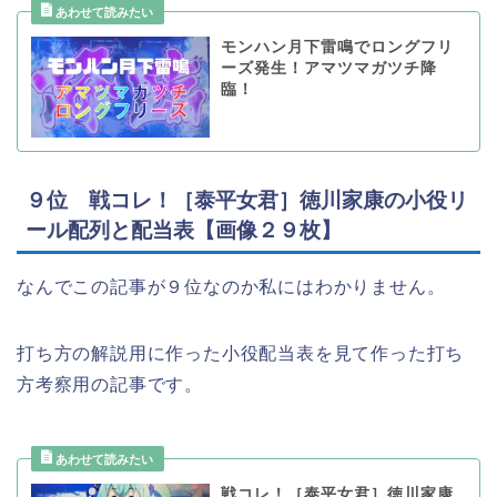
モンハン月下雷鳴でロングフリ
ーズ発生！アマツマガツチ降
臨！
９位 戦コレ！［泰平女君］徳川家康の小役リ
ール配列と配当表【画像２９枚】
なんでこの記事が９位なのか私にはわかりません。
打ち方の解説用に作った小役配当表を見て作った打ち
方考察用の記事です。
戦コレ！［泰平女君］徳川家康