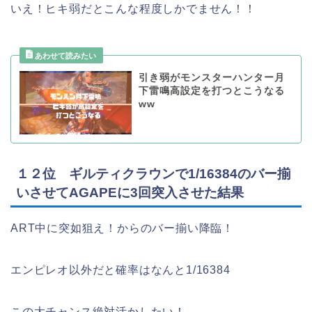
いえ！ヒキ弱だとこんな程度しかでません！！
引き弱がモンスターハンター月
下雷鳴高設定を打つとこうなる
ww
１２位 ギルティクラウンで1/16384のバー揃
いさせてAGAPEに3回突入させた結果
ART中に突如狙え！からのバー揃い降臨！
エンピレオ以外だと確率はなんと1/16384
この大チャンス絶対活かしたい！