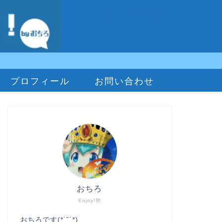
プロフィール
お問い合わせ
おちろ
Enjoy!勢
おちろです(*˙˘˙*)