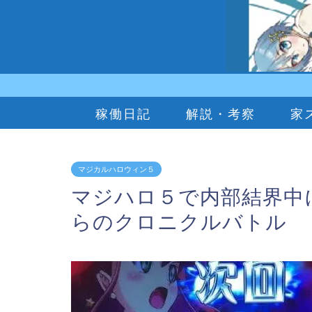
稼働日記
解説・考察
家
マジカルハロウィン５
マジハロ５で内部結界中
らのクロニクルバトル