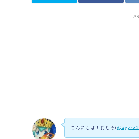
ス
こんにちは！おちろ(
@xyyxx1