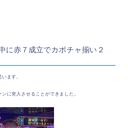
中に赤７成立でカボチャ揃い２
思います。
ーンに突入させることができました。