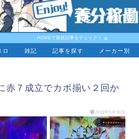
HOMEで最新記事をチェック！
スロ
雑記
記事を探す
メーカー別
に赤７成立でカボ揃い２回か
2019年5月30日