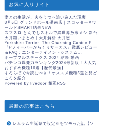
お気に入りサイト
妻との生活が、夫をうつへ追い込んだ現実
8月5日 グランドホール港南店｜スロッター✕ワ
ールドSMART結果
NEW!
スマスロ とんでもスキルで異世界放浪メシ 新台
天井狙いまとめ｜天井解析 天井恩...
Yorkshire Terrier: The Charming Canine F...
『Pフィーバーからくりサーカス』徹底レビュー
＆FAQ：エンターテイメントシステム...
ホープフルステークス 2024 結果 動画
パチンコ爆発力ランキング2024最新版！大人気
おすすめ機種16選【歴代最強】
すろらぼで今読むべき！オススメ機種5選と見ど
ころを紹介
Powered by livedoor 相互RSS
最新の記事はこちら
レムラム生誕祭で設定６をツモった話【ソ