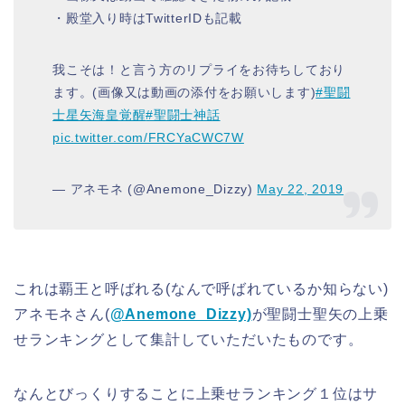
・殿堂入り時はTwitterIDも記載
我こそは！と言う方のリプライをお待ちしており
ます。(画像又は動画の添付をお願いします)
#聖闘
士星矢海皇覚醒
#聖闘士神話
pic.twitter.com/FRCYaCWC7W
— アネモネ (@Anemone_Dizzy)
May 22, 2019
これは覇王と呼ばれる(なんで呼ばれているか知らない)
アネモネさん(
@Anemone_Dizzy)
が聖闘士聖矢の上乗
せランキングとして集計していただいたものです。
なんとびっくりすることに上乗せランキング１位はサ