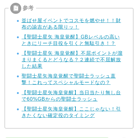
並ばせ屋イベントでコスモを燃やせ！！財
布の諭吉がある限りッ！
【聖闘士星矢 海皇覚醒】GBレベルの高い
ときにリーチ目役を引くと無駄引き！？
【聖闘士星矢 海皇覚醒】不屈ポイントが溜
まりまくるとどうなる？２連続で不屈解放
した結果
聖闘士星矢海皇覚醒で聖闘士ラッシュ直
撃！これってスペシャルモードなの？
【聖闘士星矢海皇覚醒】当日当たり無し台
で60%GBからの聖闘士ラッシュ
【聖闘士星矢海皇覚醒】ここじゃない！引
きたくない確定役のタイミング