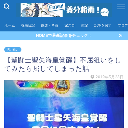
ホーム
稼働日記
解説・考察
家スロ
雑記
記事を探す
プロフ
HOMEで最新記事をチェック！
天井狙い
【聖闘士聖矢海皇覚醒】不屈狙いをし
てみたら屈してしまった話
2019年5月28日