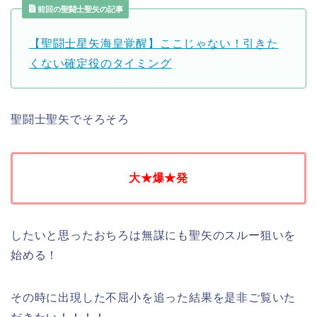
前回の聖闘士聖矢の記事
【聖闘士星矢海皇覚醒】ここじゃない！引きた
くない確定役のタイミング
聖闘士聖矢でそろそろ
大★爆★発
したいと思ったおちろは無謀にも聖矢のスルー狙いを
始める！
その時に出現した不屈小を追った結果を是非ご覧いた