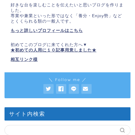
好きな台を楽しむことを伝えたいと思いブログを作りま
した。
専業や兼業といった形ではなく「養分・Enjoy勢」など
とくくられる類の一般人です。
もっと詳しいプロフィールはこちら
初めてこのブログに来てくれた方へ▼
★初めての人用に１０記事用意しました★
相互リンク様
＼ Follow me ／
サイト内検索