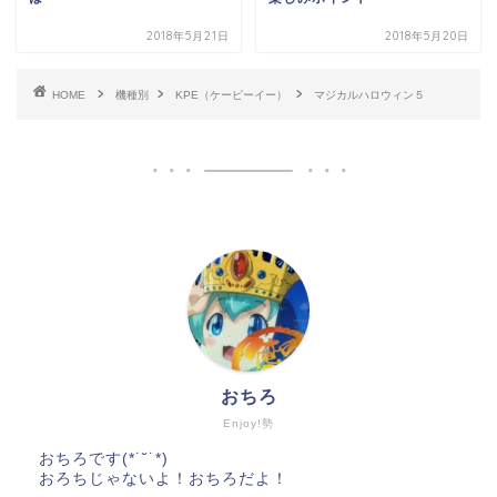
2018年5月21日
2018年5月20日
HOME
機種別
KPE（ケーピーイー）
マジカルハロウィン５
おちろ
Enjoy!勢
おちろです(*˙˘˙*)
おろちじゃないよ！おちろだよ！