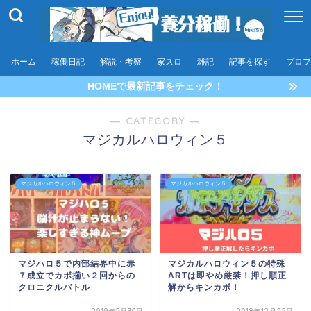
ホーム
稼働日記
解説・考察
家スロ
雑記
記事を探す
プロフ
HOMEで最新記事をチェック！
― CATEGORY ―
マジカルハロウィン５
マジカルハロウィン５
マジカルハロウィン５
マジハロ５で内部結界中に赤
マジカルハロウィン５の特殊
７成立でカボ揃い２回からの
ARTは即やめ厳禁！押し順正
クロニクルバトル
解からキンカボ！