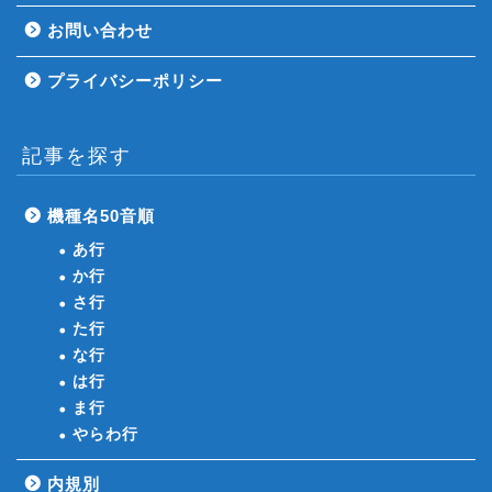
お問い合わせ
プライバシーポリシー
記事を探す
機種名50音順
あ行
か行
さ行
た行
な行
は行
ま行
やらわ行
内規別