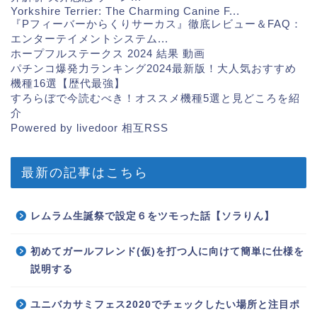
Yorkshire Terrier: The Charming Canine F...
『Pフィーバーからくりサーカス』徹底レビュー＆FAQ：
エンターテイメントシステム...
ホープフルステークス 2024 結果 動画
パチンコ爆発力ランキング2024最新版！大人気おすすめ
機種16選【歴代最強】
すろらぼで今読むべき！オススメ機種5選と見どころを紹
介
Powered by livedoor 相互RSS
最新の記事はこちら
レムラム生誕祭で設定６をツモった話【ソラりん】
初めてガールフレンド(仮)を打つ人に向けて簡単に仕様を
説明する
ユニバカサミフェス2020でチェックしたい場所と注目ポ