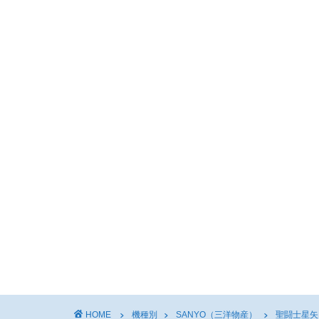
HOME
機種別
SANYO（三洋物産）
聖闘士星矢