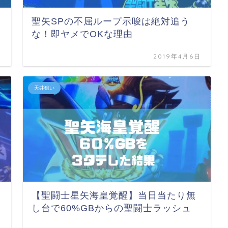
聖矢SPの不屈ループ示唆は絶対追う
な！即ヤメでOKな理由
日
2019年4月6日
天井狙い
【聖闘士星矢海皇覚醒】当日当たり無
し台で60%GBからの聖闘士ラッシュ