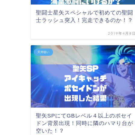
聖闘士星矢スペシャルで初めての聖闘
士ラッシュ突入！完走できるのか！？
2019年4月8
天井狙い
聖矢SPにてGBレベル４以上のポセイ
ドン背景出現！同時に隣のハマり台が
空いた！？