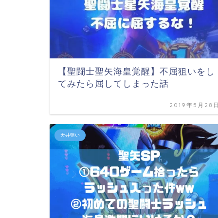
【聖闘士聖矢海皇覚醒】不屈狙いをし
てみたら屈してしまった話
2019年5月28
天井狙い