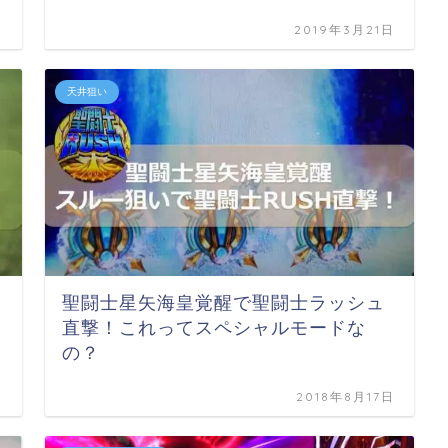
日
2019年3月21日
天井狙い
聖闘士星矢海皇覚醒で聖闘士ラッシュ
直撃！これってスペシャルモードな
の？
日
2018年8月17日