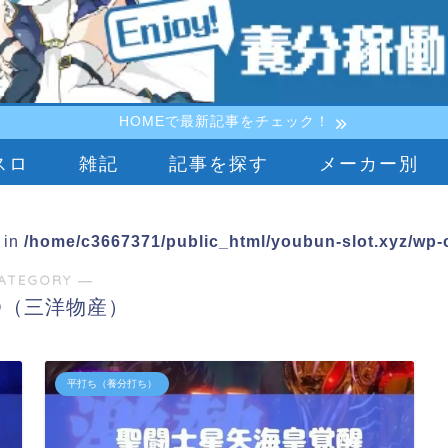
HOMEで最新記事をチェック！
スロ
雑記
記事を探す
メーカー別
e in
/home/c3667371/public_html/youbun-slot.xyz/wp-c
ATEGORY ―
YO（三洋物産）
平打ち（養分打ち）