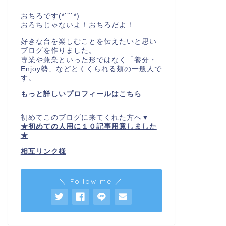
おちろです(*˙˘˙*)
おろちじゃないよ！おちろだよ！
好きな台を楽しむことを伝えたいと思い
ブログを作りました。
専業や兼業といった形ではなく「養分・
Enjoy勢」などとくくられる類の一般人で
す。
もっと詳しいプロフィールはこちら
初めてこのブログに来てくれた方へ▼
★初めての人用に１０記事用意しました
★
相互リンク様
＼ Follow me ／