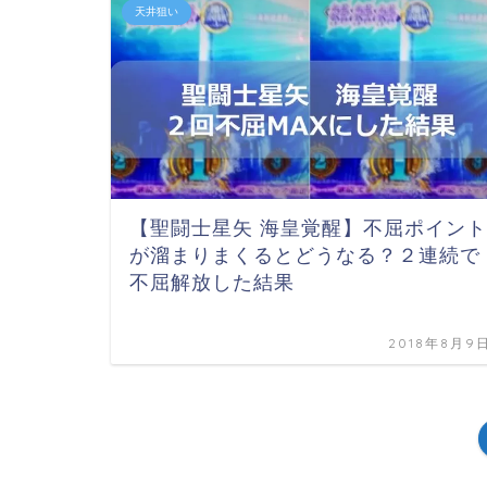
天井狙い
【聖闘士星矢 海皇覚醒】不屈ポイント
が溜まりまくるとどうなる？２連続で
不屈解放した結果
2018年8月9