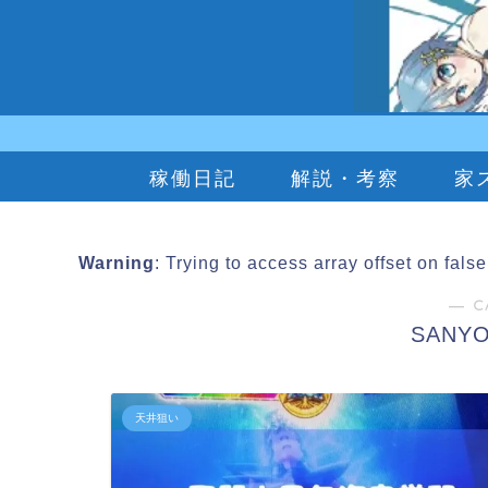
稼働日記
解説・考察
家
Warning
: Trying to access array offset on fals
― C
SAN
天井狙い