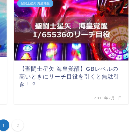
聖闘士星矢 海皇覚醒
【聖闘士星矢 海皇覚醒】GBレベルの
高いときにリーチ目役を引くと無駄引
き！？
日
2018年7月8日
1
2