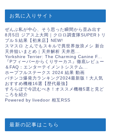
お気に入りサイト
ぜんぶ私が中心、そう思った瞬間から歪み出す
8月5日 ジアス上大岡｜クロロ調査隊SUPERトリ
プルＳ結果【初来店】
NEW!
スマスロ とんでもスキルで異世界放浪メシ 新台
天井狙いまとめ｜天井解析 天井恩...
Yorkshire Terrier: The Charming Canine F...
『Pフィーバーからくりサーカス』徹底レビュー
＆FAQ：エンターテイメントシステム...
ホープフルステークス 2024 結果 動画
パチンコ爆発力ランキング2024最新版！大人気
おすすめ機種16選【歴代最強】
すろらぼで今読むべき！オススメ機種5選と見ど
ころを紹介
Powered by livedoor 相互RSS
最新の記事はこちら