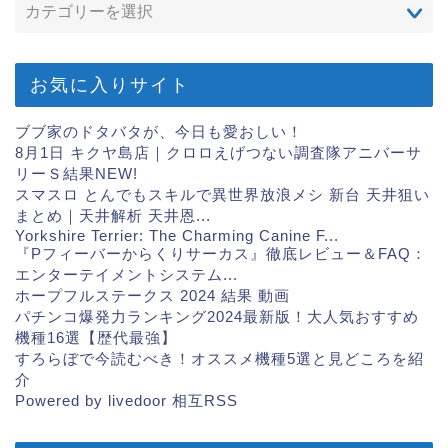
お気に入りサイト
ブブ家のドタバタが、今日も愛おしい！
8月1日 キクヤ島店｜クロロえげつない調査隊アニバーサ
リーＳ結果
NEW!
スマスロ とんでもスキルで異世界放浪メシ 新台 天井狙い
まとめ｜天井解析 天井恩...
Yorkshire Terrier: The Charming Canine F...
『Pフィーバーからくりサーカス』徹底レビュー＆FAQ：
エンターテイメントシステム...
ホープフルステークス 2024 結果 動画
パチンコ爆発力ランキング2024最新版！大人気おすすめ
機種16選【歴代最強】
すろらぼで今読むべき！オススメ機種5選と見どころを紹
介
Powered by livedoor 相互RSS