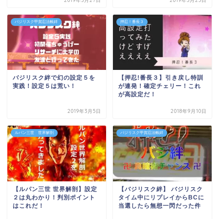
2019年3月27日
2019年3月25日
バジリスク甲賀忍法帳絆
押忍！番長３
バジリスク絆で幻の設定５を
【押忍!番長３】引き戻し特訓
実践！設定５は荒い！
が連発！確定チェリー！これ
が高設定だ！
2019年3月5日
2018年9月10日
ルパン三世 世界解剖
バジリスク甲賀忍法帳絆
【ルパン三世 世界解剖】設定
【バジリスク絆】 バジリスク
２は丸わかり！判別ポイント
タイム中にリプレイからBCに
はこれだ！
当選したら無想一閃だった件