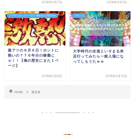
2018年9月7日
2018年9月5日
アナザーゴッドハーデス-奪われたZEUSver
パチンコ
激アツの６月６日！ホントに
大学時代の友達といそまる来
熱いの？？６年分の稼働じ
店行ってみたら一般入場にな
ゃ！！【俺の歴史にまた１ペ
ってしもうたｗｗ
ージ】
2018年6月8日
2018年5月15日
HOME
鬼武者