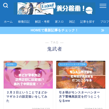
ホーム
稼働日記
解説・考察
家スロ
雑記
記事を探す
プロフ
HOMEで最新記事をチェック！
― TAG ―
鬼武者
設定狙い
モンスターハンター月下雷鳴
２月２日ということでまどか
引き弱がモンスターハンター
マギカ２の設定狙いをしてみ
月下雷鳴高設定を打つとこう
た
なるww