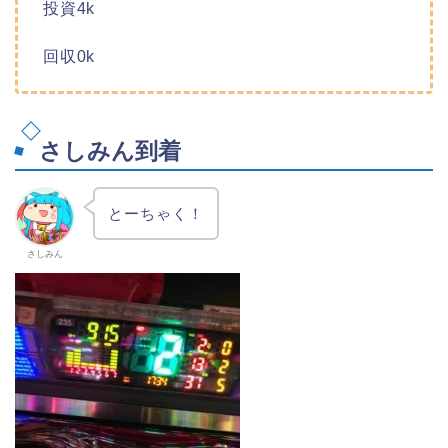
投資4k
回収0k
さしみん到着
とーちゃく！
さしみん