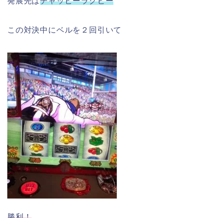
発展先は
チャッピーラグビー
この対決中にベルを２回引いて
勝利！