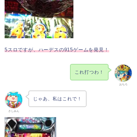
5スロですが、ハーデスの915ゲームを発見！
これ打つわ！
おちろ
じゃあ、私はこれで！
さしみん