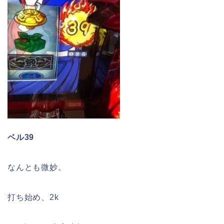
ベル39
なんとも微妙。
打ち始め、2k