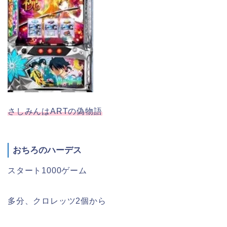
さしみんはARTの偽物語
おちろのハーデス
スタート1000ゲーム
多分、クロレッツ2個から