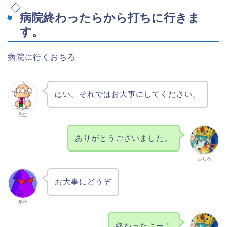
病院終わったらから打ちに行きま
す。
病院に行くおちろ
はい。それではお大事にしてください。
先生
ありがとうございました。
おちろ
お大事にどうぞ
受付
終わったよー！