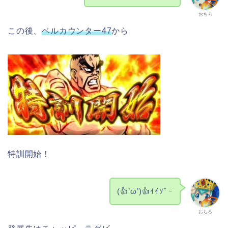
おちろ
この後、
ベルカウンター47
から
特訓開始！
(👍’ω’)👍ｲｲｿﾞｰ
おちろ