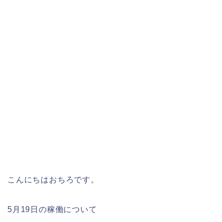
こんにちはおちろです。
5月19日の稼働について