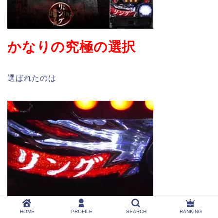
かなりの
究極の選択
選ばれたのは
HOME
PROFILE
SEARCH
RANKING