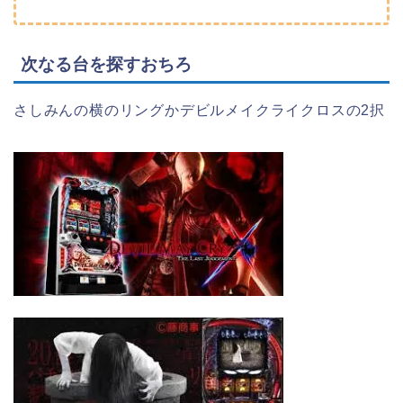
次なる台を探すおちろ
さしみんの横のリングかデビルメイクライクロスの2択