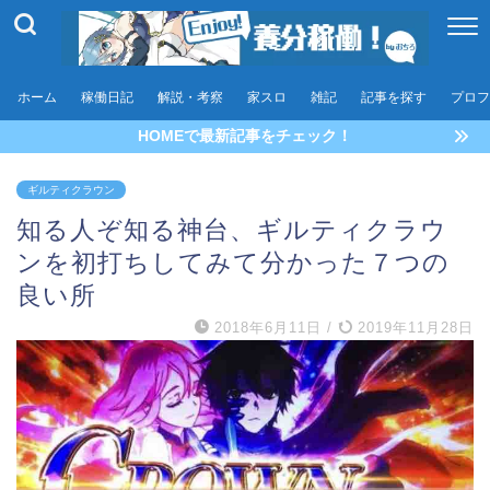
ホーム
稼働日記
解説・考察
家スロ
雑記
記事を探す
プロフ
HOMEで最新記事をチェック！
ギルティクラウン
知る人ぞ知る神台、ギルティクラウ
ンを初打ちしてみて分かった７つの
良い所
2018年6月11日
/
2019年11月28日