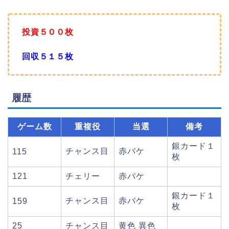
投資５００枚
回収５１５枚
履歴
ゲーム数
重複役
当選
備考
銀カード１
チャンス目
赤バケ
115
枚
121
チェリー
赤バケ
銀カード１
チャンス目
赤バケ
159
枚
25
チャンス目
黄色 異色