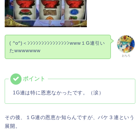
( ^o^)＜ﾝﾝﾝﾝﾝﾝﾝﾝﾝﾝﾝﾝﾝﾝﾝwww１G連引い
たwwwwwww
おちろ
1G連は特に恩恵なかったです。（涙）
その後、１G連の恩恵か知らんですが、バケ３連という
展開。