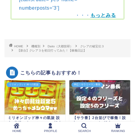
numberposts=’3′]
・・・
もっとみる
HOME
機種別
Daito（大都技研）
クレアの秘宝伝３
【新台】クレア３を初日打ってみた！【稼働日記】
こちらの記事もおすすめ！
ミリオンゴッド 神々の凱旋
押忍！サラリーマン番長
ミリオンゴッド神々の凱旋 設
【サラ番】2台並びで稼働！設
定5実践！全56イベントで設定
定４のフリーズと設定５のフ
5をツモった結果
リーズの結果ｗｗ
HOME
PROFILE
SEARCH
RANKING
2019年2月4日
2019年7月27日