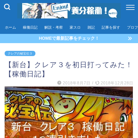
ホーム
稼働日記
解説・考察
家スロ
雑記
記事を探す
プロフ
HOMEで最新記事をチェック！
クレアの秘宝伝３
【新台】クレア３を初日打ってみた！
【稼働日記】
2018年8月7日
/
2018年12月28日