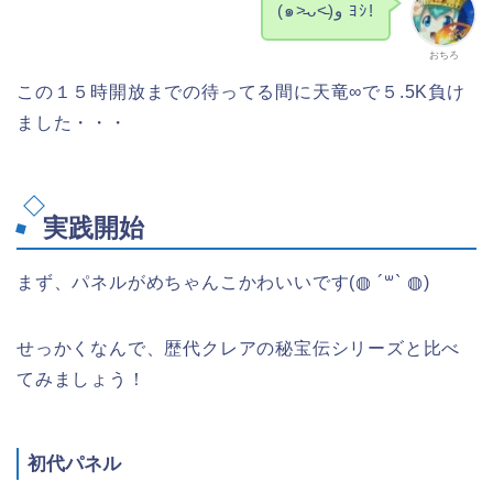
(๑˃̵ᴗ˂̵)و ﾖｼ!
おちろ
この１５時開放までの待ってる間に天竜∞で５.5K負け
ました・・・
実践開始
まず、パネルがめちゃんこかわいいです(◍︎ ´꒳` ◍︎)
せっかくなんで、歴代クレアの秘宝伝シリーズと比べ
てみましょう！
初代パネル