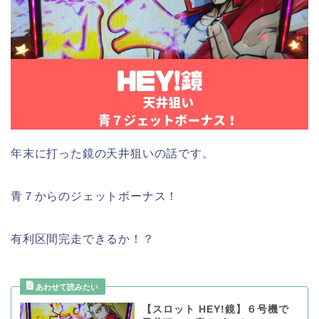
年末に打った鏡の天井狙いの話です。
青７からのジェットボーナス！
有利区間完走できるか！？
【スロット HEY!鏡】６号機で