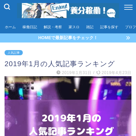
ホーム
稼働日記
解説・考察
家スロ
雑記
記事を探す
プロフ
HOMEで最新記事をチェック！
人気記事
2019年1月の人気記事ランキング
2019年1月31日
/
2019年4月23日