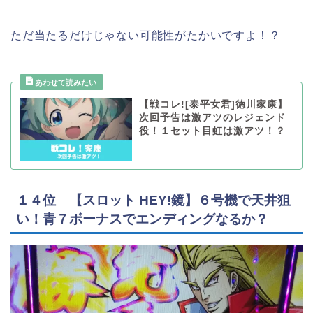
ただ当たるだけじゃない可能性がたかいですよ！？
【戦コレ![泰平女君]徳川家康】
次回予告は激アツのレジェンド
役！１セット目虹は激アツ！？
１４位 【スロット HEY!鏡】６号機で天井狙
い！青７ボーナスでエンディングなるか？