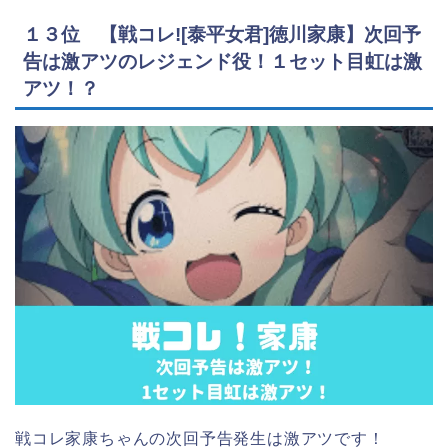
１３位 【戦コレ![泰平女君]徳川家康】次回予
告は激アツのレジェンド役！１セット目虹は激
アツ！？
戦コレ家康ちゃんの次回予告発生は激アツです！