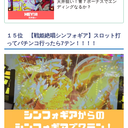
天井狙い！青７ボーナスでエン
ディングなるか？
１５位 【戦姫絶唱シンフォギア】スロット打
ってパチンコ行ったら7テン！！！！