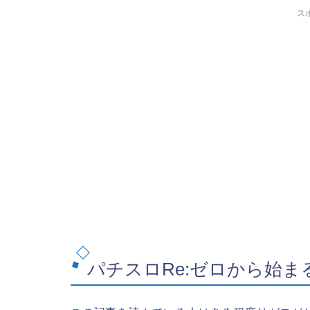
ス
パチスロRe:ゼロから始