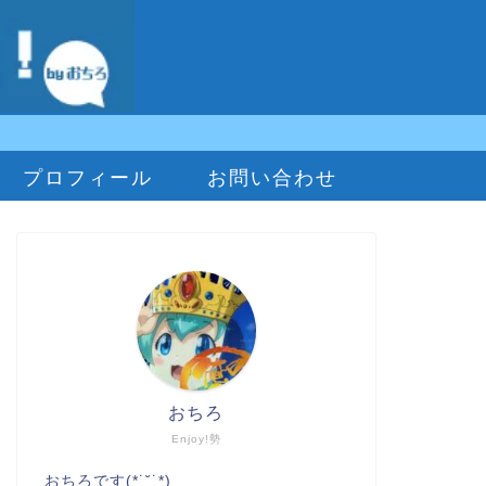
プロフィール
お問い合わせ
おちろ
Enjoy!勢
おちろです(*˙˘˙*)