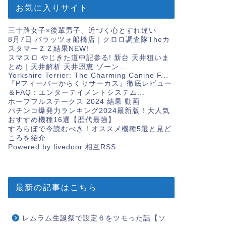
お気に入りサイト
三十路女子×後輩男子、近づく心とすれ違い
8月7日 パラッツォ船橋店｜クロロ調査隊Theカ
スタマーＺＺ結果
NEW!
スマスロ やじきた道中記参る! 新台 天井狙いま
とめ｜天井解析 天井恩恵 ゾーン...
Yorkshire Terrier: The Charming Canine F...
『Pフィーバーからくりサーカス』徹底レビュー
＆FAQ：エンターテイメントシステム...
ホープフルステークス 2024 結果 動画
パチンコ爆発力ランキング2024最新版！大人気
おすすめ機種16選【歴代最強】
すろらぼで今読むべき！オススメ機種5選と見ど
ころを紹介
Powered by livedoor 相互RSS
最新の記事はこちら
レムラム生誕祭で設定６をツモった話【ソ