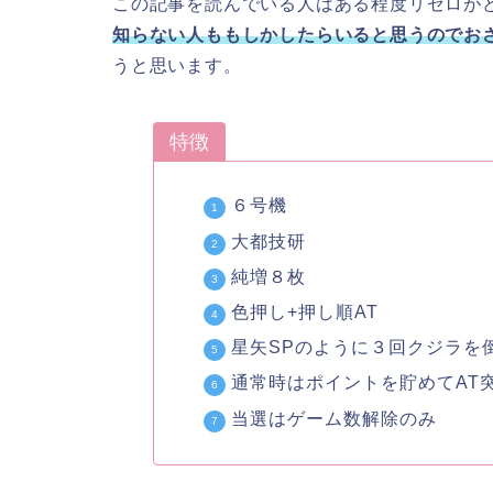
この記事を読んでいる人はある程度リゼロが
知らない人ももしかしたらいると思うのでお
うと思います。
特徴
６号機
大都技研
純増８枚
色押し+押し順AT
星矢SPのように３回クジラを
通常時はポイントを貯めてAT
当選はゲーム数解除のみ