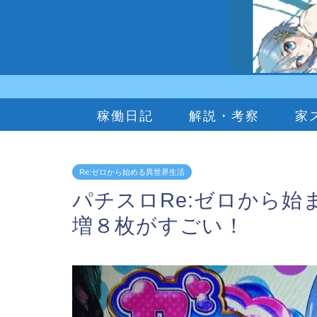
稼働日記
解説・考察
家
Re:ゼロから始める異世界生活
パチスロRe:ゼロから始
増８枚がすごい！