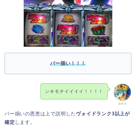
バー揃い！！！
ンキモチイイイイ！！！！
おちろ
バー揃いの恩恵は上で説明した
ヴォイドランク3以上が
確定
します。