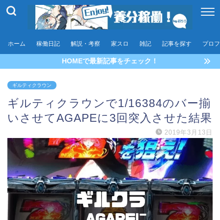
ホーム
稼働日記
解説・考察
家スロ
雑記
記事を探す
プロフ
HOMEで最新記事をチェック！
ギルティクラウン
ギルティクラウンで1/16384のバー揃
いさせてAGAPEに3回突入させた結果
2019年3月13日