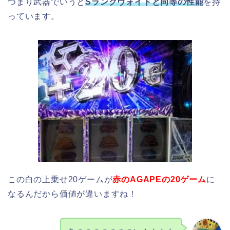
つまり武器でいうと
Sランクヴォイドと同等の性能
を持
っています。
この白の上乗せ20ゲームが
赤のAGAPEの20ゲーム
に
なるんだから価値が違いますね！