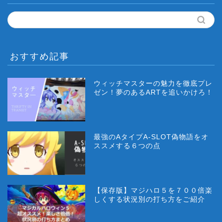
おすすめ記事
ウィッチマスターの魅力を徹底プレ
ゼン！夢のあるARTを追いかけろ！
最強のAタイプA-SLOT偽物語をオ
ススメする６つの点
【保存版】マジハロ５を７００倍楽
しくする状況別の打ち方をご紹介