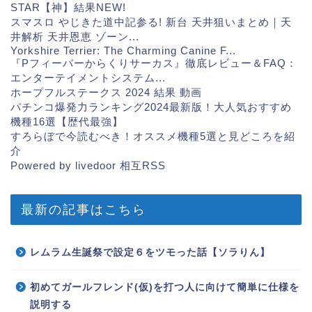
STAR【神】結果
NEW!
スマスロ やじきた道中記参る! 新台 天井狙いまとめ｜天
井解析 天井恩恵 ゾーン...
Yorkshire Terrier: The Charming Canine F...
『Pフィーバーからくりサーカス』徹底レビュー＆FAQ：
エンターテイメントシステム...
ホープフルステークス 2024 結果 動画
パチンコ爆発力ランキング2024最新版！大人気おすすめ
機種16選【歴代最強】
すろらぼで今読むべき！オススメ機種5選と見どころを紹
介
Powered by livedoor 相互RSS
最新の記事はこちら
レムラム生誕祭で設定６をツモった話【ソラりん】
初めてガールフレンド(仮)を打つ人に向けて簡単に仕様を
説明する