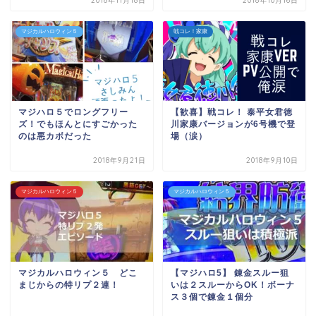
2018年11月18日
2018年10月16日
マジカルハロウィン５
戦コレ！家康
マジハロ５でロングフリー
【歓喜】戦コレ！ 泰平女君徳
ズ！でもほんとにすごかった
川家康バージョンが6号機で登
のは悪カボだった
場（涙）
2018年9月21日
2018年9月10日
マジカルハロウィン５
マジカルハロウィン５
マジカルハロウィン５ どこ
【マジハロ5】 錬金スルー狙
まじからの特リプ２連！
いは２スルーからOK！ボーナ
ス３個で錬金１個分