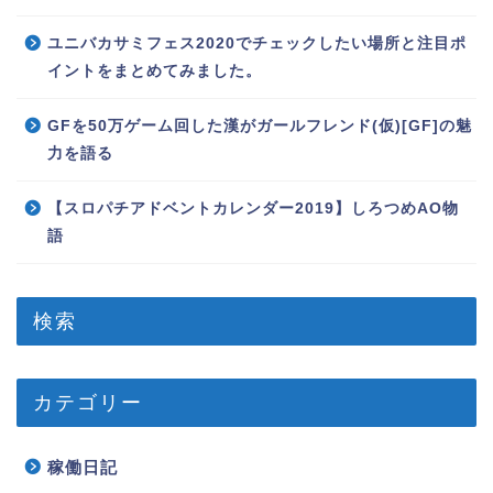
ユニバカサミフェス2020でチェックしたい場所と注目ポ
イントをまとめてみました。
GFを50万ゲーム回した漢がガールフレンド(仮)[GF]の魅
力を語る
【スロパチアドベントカレンダー2019】しろつめAO物
語
検索
カテゴリー
稼働日記