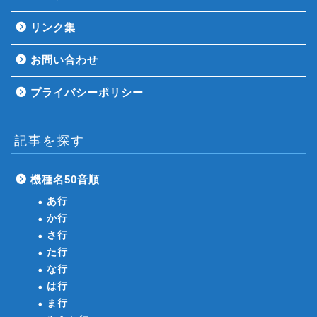
リンク集
お問い合わせ
プライバシーポリシー
記事を探す
機種名50音順
あ行
か行
さ行
た行
な行
は行
ま行