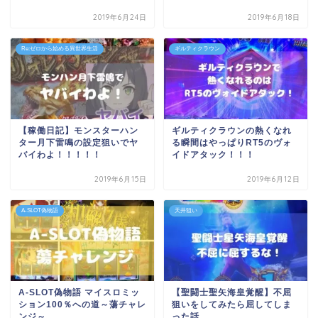
2019年6月24日
2019年6月18日
Re:ゼロから始める異世界生活
ギルティクラウン
【稼働日記】モンスターハン
ギルティクラウンの熱くなれ
ター月下雷鳴の設定狙いでヤ
る瞬間はやっぱりRT5のヴォ
バイわよ！！！！！
イドアタック！！！
2019年6月15日
2019年6月12日
A-SLOT偽物語
天井狙い
A-SLOT偽物語 マイスロミッ
【聖闘士聖矢海皇覚醒】不屈
ション100％への道～蕩チャレ
狙いをしてみたら屈してしま
ンジ～
った話