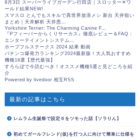
8月3日 スーパーライブガーデン行田店｜スロッター✕ワ
ールド結果
NEW!
スマスロ とんでもスキルで異世界放浪メシ 新台 天井狙い
まとめ｜天井解析 天井恩...
Yorkshire Terrier: The Charming Canine F...
『Pフィーバーからくりサーカス』徹底レビュー＆FAQ：
エンターテイメントシステム...
ホープフルステークス 2024 結果 動画
パチンコ爆発力ランキング2024最新版！大人気おすすめ
機種16選【歴代最強】
すろらぼで今読むべき！オススメ機種5選と見どころを紹
介
Powered by livedoor 相互RSS
最新の記事はこちら
レムラム生誕祭で設定６をツモった話【ソラりん】
初めてガールフレンド(仮)を打つ人に向けて簡単に仕様を