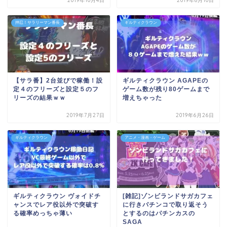
2019年10月4日
2019年8月10日
押忍！サラリーマン番長
ギルティクラウン
【サラ番】2台並びで稼働！設
ギルティクラウン AGAPEの
定４のフリーズと設定５のフ
ゲーム数が残り80ゲームまで
リーズの結果ｗｗ
増えちゃった
2019年7月27日
2019年6月26日
ギルティクラウン
アニメ・漫画・ゲーム
ギルティクラウン ヴォイドチ
[雑記]ゾンビランドサガカフェ
ャンスでレア役以外で突破す
に行きパチンコで取り返そう
る確率めっちゃ薄い
とするのはパチンカスの
SAGA