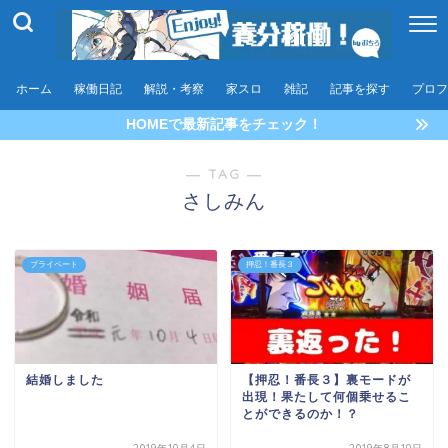
ホーム
稼働日記
解説・考察
家スロ
雑記
記事を探す
プロフ
HOMEで最新記事をチェック！
― TAG ―
さしみん
プライペート
押忍！番長３
結婚しました
【押忍！番長３】裏モードが
出現！果たして何個乗せるこ
とができるのか！？