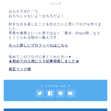
Enjoy!勢
おちろです(*˙˘˙*)
おろちじゃないよ！おちろだよ！
好きな台を楽しむことを伝えたいと思いブログを作りま
した。
専業や兼業といった形ではなく「養分・Enjoy勢」など
とくくられる類の一般人です。
もっと詳しいプロフィールはこちら
初めてこのブログに来てくれた方へ▼
★初めての人用に１０記事用意しました★
相互リンク様
＼ Follow me ／