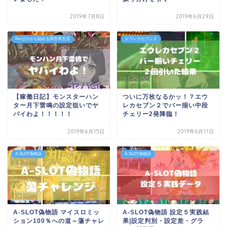
2019年7月8日
2019年6月29日
Re:ゼロから始める異世界生活
エウレカセブン２
【稼働日記】モンスターハン
ついに万枚なるかッ！？エウ
ター月下雷鳴の設定狙いでヤ
レカセブン２でバー揃い中段
バイわよ！！！！！
チェリー2発降臨！
2019年6月15日
2019年6月11日
A-SLOT偽物語
A-SLOT偽物語
A-SLOT偽物語 マイスロミッ
A-SLOT偽物語 設定５実践結
ション100％への道～蕩チャレ
果|設定判別・設定差・グラ