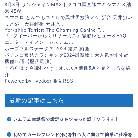
8月3日 サンシャインMAX｜クロロ調査隊マキシマムＳ結
果
NEW!
スマスロ とんでもスキルで異世界放浪メシ 新台 天井狙い
まとめ｜天井解析 天井恩...
Yorkshire Terrier: The Charming Canine F...
『Pフィーバーからくりサーカス』徹底レビュー＆FAQ：
エンターテイメントシステム...
ホープフルステークス 2024 結果 動画
パチンコ爆発力ランキング2024最新版！大人気おすすめ
機種16選【歴代最強】
すろらぼで今読むべき！オススメ機種5選と見どころを紹
介
Powered by livedoor 相互RSS
最新の記事はこちら
レムラム生誕祭で設定６をツモった話【ソラりん】
初めてガールフレンド(仮)を打つ人に向けて簡単に仕様を