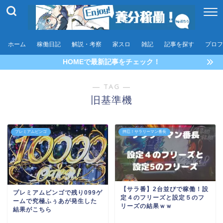
ホーム
稼働日記
解説・考察
家スロ
雑記
記事を探す
プロフ
HOMEで最新記事をチェック！
― TAG ―
旧基準機
プレミアムビンゴ
押忍！サラリーマン番長
【サラ番】2台並びで稼働！設
プレミアムビンゴで残り099ゲ
定４のフリーズと設定５のフ
ームで究極ふぅあが発生した
リーズの結果ｗｗ
結果がこちら