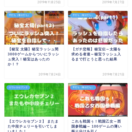
2019年11月23日
2019年7月27日
平打ち（養分打ち）
平打ち（養分打ち）
【秘宝 太陽】秘宝ラッシュ間
【ガチ悲報】秘宝伝～太陽を
3000ゲームからついにラッシ
求める者達～秘宝ラッシュ入
ュ突入！秘宝はあったの
るまで打とうと思った結果
か！？
2019年7月24日
2019年7月21日
エウレカセブン２
平打ち（養分打ち）
【エウレカセブン２】 またま
これも戦国ぅ！戦国乙女～西
た中段チェリーを引いてしま
国参戦編～ 100ゲームの薄い
いました！
振り分けを引く