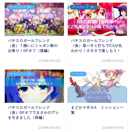
ガールフレンド（仮）
ガールフレンド（仮）
パチスロガールフレンド
パチスロガールフレンド
（仮）７揃いにシャボン祭の
（仮）逆ハサミ打ちでCZが丸
お祭り！GFオフ（後編）
わかり！小ネタで楽しもう！
2018年4月25日
2018年4月24日
ガールフレンド（仮）
ミッション
パチスロガールフレンド
まどかマギカA ミッション一
（仮）GFオフでまさかのアレ
覧
を引きました（前編）
2018年4月24日
2018年4月19日