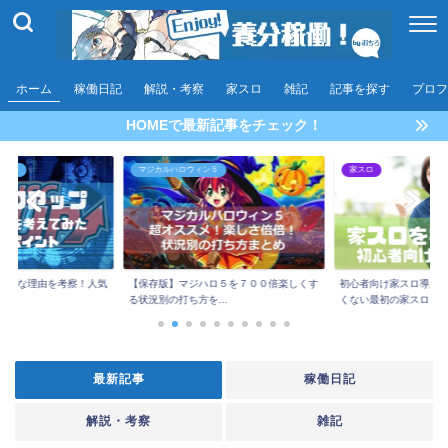
ホーム
稼働日記
解説・考察
家スロ
雑記
記事を探す
プロフ
HOMEで最新記事をチェック！
アップ)
マジカルハロウィン５
家スロ
人気な理由を考察！人気
【保存版】マジハロ５を７００倍楽しくす
初心者向け家スロ導入
..
る状況別の打ち方を...
くない最初の家スロ...
最新記事
稼働日記
解説・考察
雑記