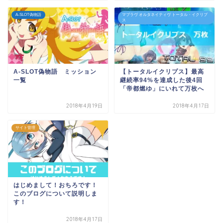
A-SLOT偽物語
マブラヴ オルタネイティヴ トータル・イクリプ
ス
A-SLOT偽物語 ミッション
【トータルイクリプス】最高
一覧
継続率94%を達成した後4回
「帝都燃ゆ」にいれて万枚へ
2018年4月19日
2018年4月17日
サイト管理
はじめまして！おちろです！
このブログについて説明しま
す！
2018年4月17日